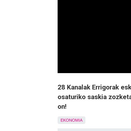
28 Kanalak Errigorak es
osaturiko saskia zozket
on!
EKONOMIA