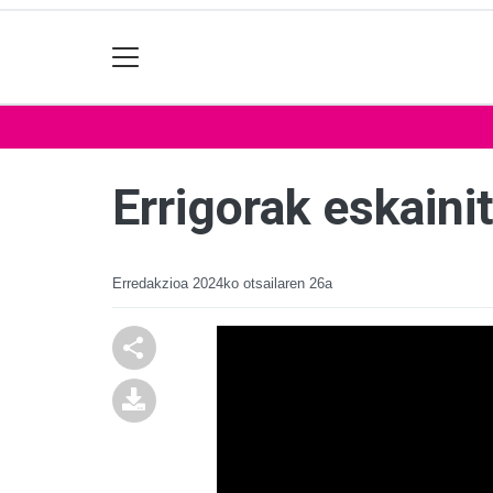
Errigorak eskaini
Erredakzioa
2024ko otsailaren 26a