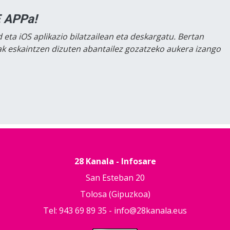
 APPa!
 eta iOS aplikazio bilatzailean eta deskargatu. Bertan
lak eskaintzen dizuten abantailez gozatzeko aukera izango
28 Kanala - Infosare
San Esteban 20
Tolosa (Gipuzkoa)
Tel: 943 69 89 35 -
info@28kanala.eus