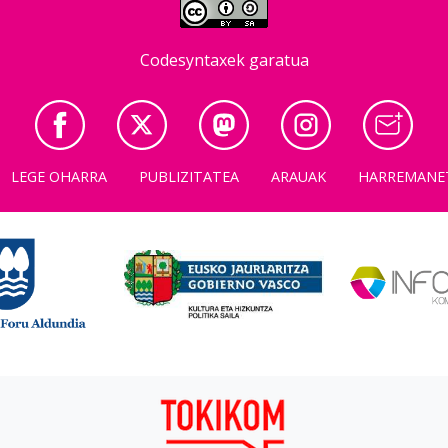
Codesyntaxek garatua
LEGE OHARRA
PUBLIZITATEA
ARAUAK
HARREMANE