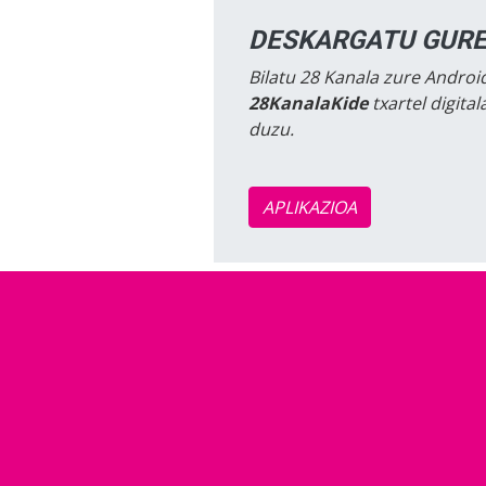
DESKARGATU GURE
Bilatu 28 Kanala zure Android
28KanalaKide
txartel digita
duzu.
APLIKAZIOA