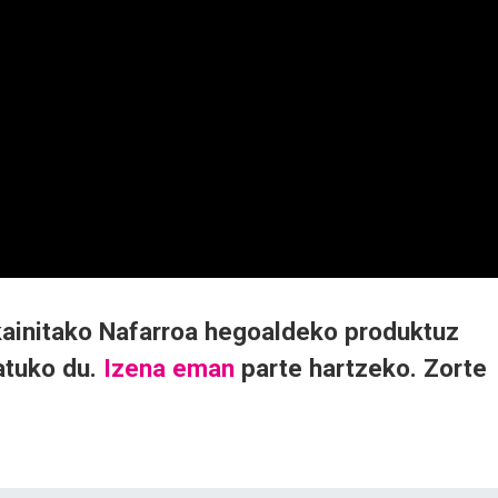
kainitako Nafarroa hegoaldeko produktuz
atuko du.
Izena eman
parte hartzeko. Zorte