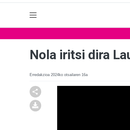
Nola iritsi dira L
Erredakzioa
2024ko otsailaren 16a