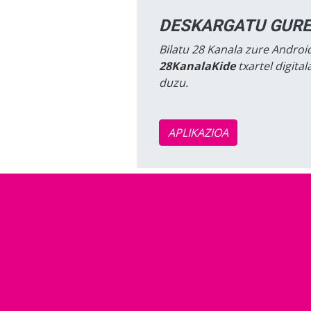
DESKARGATU GURE
Bilatu 28 Kanala zure Android
28KanalaKide
txartel digita
duzu.
APLIKAZIOA