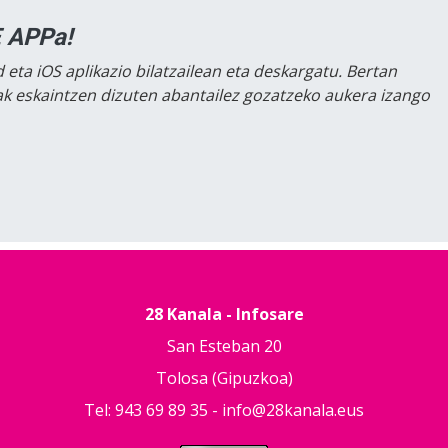
 APPa!
 eta iOS aplikazio bilatzailean eta deskargatu. Bertan
lak eskaintzen dizuten abantailez gozatzeko aukera izango
28 Kanala - Infosare
San Esteban 20
Tolosa (Gipuzkoa)
Tel: 943 69 89 35 -
info@28kanala.eus