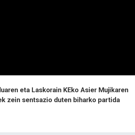
uaren eta Laskorain KEko Asier Mujikaren
ek zein sentsazio duten biharko partida