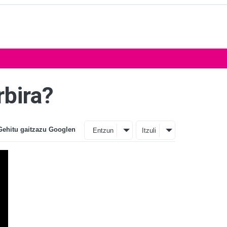
rbira?
Gehitu gaitzazu Googlen
Entzun
Itzuli