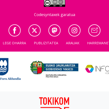
Codesyntaxek garatua
LEGE OHARRA
PUBLIZITATEA
ARAUAK
HARREMANE