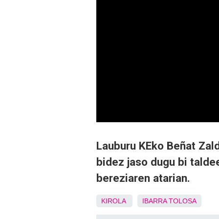
Lauburu KEko Beñat Zald
bidez jaso dugu bi talde
bereziaren atarian.
KIROLA
IBARRA
TOLOSA