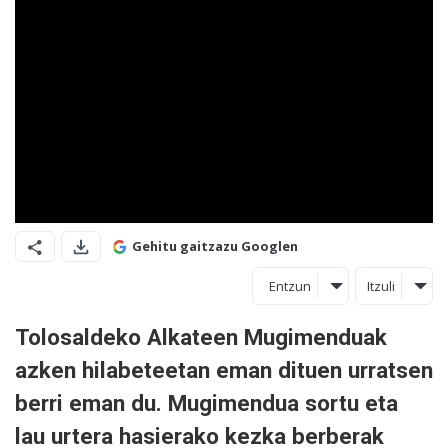
Gehitu gaitzazu Googlen
Entzun
Itzuli
Tolosaldeko Alkateen Mugimenduak
azken hilabeteetan eman dituen urratsen
berri eman du. Mugimendua sortu eta
lau urtera hasierako kezka berberak