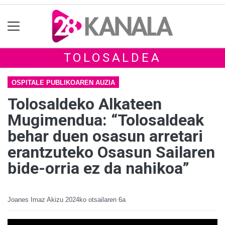
TOLOSALDEA
OSPITALE PUBLIKOAREN AUZIA
Tolosaldeko Alkateen
Mugimendua: “Tolosaldeak
behar duen osasun arretari
erantzuteko Osasun Sailaren
bide-orria ez da nahikoa”
Joanes Imaz Akizu
2024ko otsailaren 6a