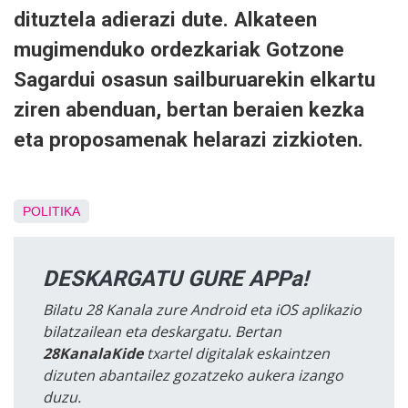
dituztela adierazi dute. Alkateen
mugimenduko ordezkariak Gotzone
Sagardui osasun sailburuarekin elkartu
ziren abenduan, bertan beraien kezka
eta proposamenak helarazi zizkioten.
POLITIKA
DESKARGATU GURE APPa!
Bilatu 28 Kanala zure Android eta iOS aplikazio
bilatzailean eta deskargatu. Bertan
28KanalaKide
txartel digitalak eskaintzen
dizuten abantailez gozatzeko aukera izango
duzu.