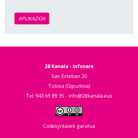
APLIKAZIOA
28 Kanala - Infosare
San Esteban 20
Tolosa (Gipuzkoa)
Tel: 943 69 89 35 -
info@28kanala.eus
Codesyntaxek garatua