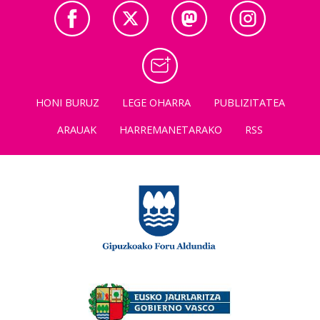
HONI BURUZ
LEGE OHARRA
PUBLIZITATEA
ARAUAK
HARREMANETARAKO
RSS