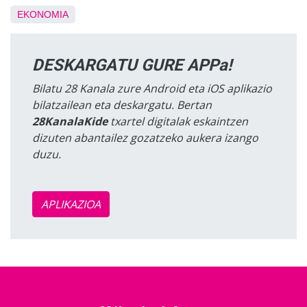
EKONOMIA
DESKARGATU GURE APPa!
Bilatu 28 Kanala zure Android eta iOS aplikazio
bilatzailean eta deskargatu. Bertan
28KanalaKide
txartel digitalak eskaintzen
dizuten abantailez gozatzeko aukera izango
duzu.
APLIKAZIOA