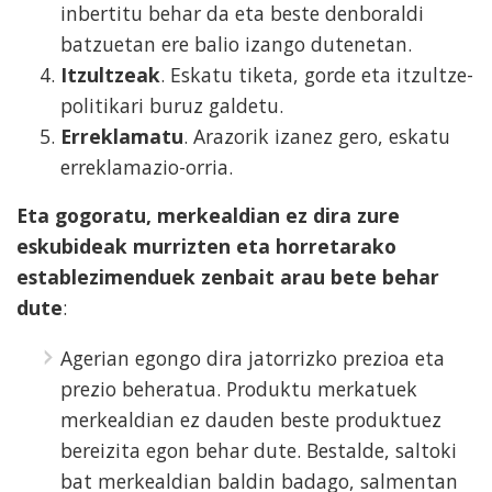
inbertitu behar da eta beste denboraldi
batzuetan ere balio izango dutenetan.
Itzultzeak
. Eskatu tiketa, gorde eta itzultze-
politikari buruz galdetu.
Erreklamatu
. Arazorik izanez gero, eskatu
erreklamazio-orria.
Eta gogoratu, merkealdian ez dira zure
eskubideak murrizten eta horretarako
establezimenduek zenbait arau bete behar
dute
:
Agerian egongo dira jatorrizko prezioa eta
prezio beheratua. Produktu merkatuek
merkealdian ez dauden beste produktuez
bereizita egon behar dute. Bestalde, saltoki
bat merkealdian baldin badago, salmentan