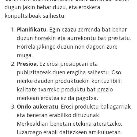
dugun jakin behar duzu, eta erosketa
konpultsiboak saihestu:
Planifikatu
. Egin ezazu zerrenda bat behar
duzun horrekin eta aurrekontu bat prestatu.
Horrela jakingo duzun non dagoen zure
muga.
Presioa
. Ez erosi presiopean eta
publizitateak duen eragina saihestu. Oso
merke dauden produktuekin kontuz ibili:
kalitate txarreko produktu bat prezio
merkean erostea ez da pagotxa.
Ondo aukeratu
. Erosi produktu baliagarriak
eta benetan erabiliko dituzunak.
Merkealdiari benetan etekina ateratzeko,
luzaroago erabil daitezkeen artikuluetan