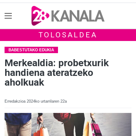
TOLOSALDEA
BABESTUTAKO EDUKIA
Merkealdia: probetxurik
handiena ateratzeko
aholkuak
Erredakzioa
2024ko urtarrilaren 22a