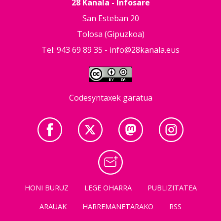
28 Kanala - Infosare
San Esteban 20
Tolosa (Gipuzkoa)
Tel: 943 69 89 35 -
info@28kanala.eus
Codesyntaxek garatua
HONI BURUZ
LEGE OHARRA
PUBLIZITATEA
ARAUAK
HARREMANETARAKO
RSS