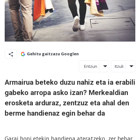
Gehitu gaitzazu Googlen
Entzun
Itzuli
Armairua beteko duzu nahiz eta ia erabili
gabeko arropa asko izan? Merkealdian
erosketa arduraz, zentzuz eta ahal den
berme handienaz egin behar da
Garai honi etekin handiena ateratzeko, zer behar