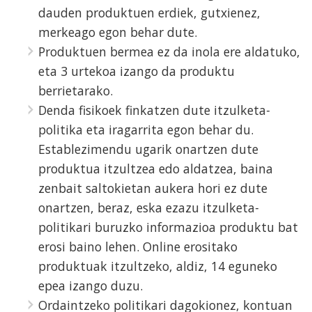
dauden produktuen erdiek, gutxienez,
merkeago egon behar dute.
Produktuen bermea ez da inola ere aldatuko,
eta 3 urtekoa izango da produktu
berrietarako.
Denda fisikoek finkatzen dute itzulketa-
politika eta iragarrita egon behar du.
Establezimendu ugarik onartzen dute
produktua itzultzea edo aldatzea, baina
zenbait saltokietan aukera hori ez dute
onartzen, beraz, eska ezazu itzulketa-
politikari buruzko informazioa produktu bat
erosi baino lehen. Online erositako
produktuak itzultzeko, aldiz, 14 eguneko
epea izango duzu.
Ordaintzeko politikari dagokionez, kontuan