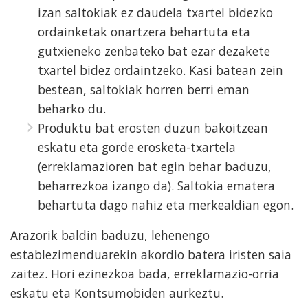
izan saltokiak ez daudela txartel bidezko
ordainketak onartzera behartuta eta
gutxieneko zenbateko bat ezar dezakete
txartel bidez ordaintzeko. Kasi batean zein
bestean, saltokiak horren berri eman
beharko du.
Produktu bat erosten duzun bakoitzean
eskatu eta gorde erosketa-txartela
(erreklamazioren bat egin behar baduzu,
beharrezkoa izango da). Saltokia ematera
behartuta dago nahiz eta merkealdian egon.
Arazorik baldin baduzu, lehenengo
establezimenduarekin akordio batera iristen saia
zaitez. Hori ezinezkoa bada, erreklamazio-orria
eskatu eta Kontsumobiden aurkeztu.