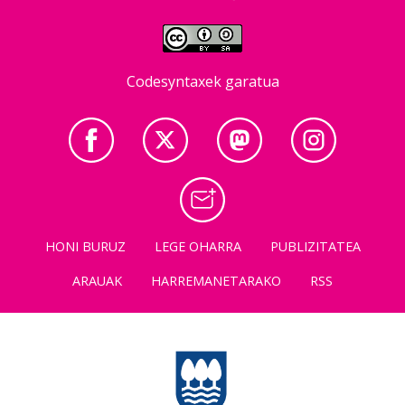
Codesyntaxek garatua
HONI BURUZ
LEGE OHARRA
PUBLIZITATEA
ARAUAK
HARREMANETARAKO
RSS