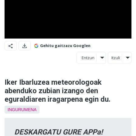
Gehitu gaitzazu Googlen
Entzun
Itzuli
Iker Ibarluzea meteorologoak
abenduko zubian izango den
eguraldiaren iragarpena egin du.
INGURUMENA
DESKARGATU GURE APPa!