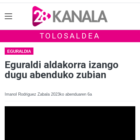
TOLOSALDEA
EGURALDIA
Eguraldi aldakorra izango
dugu abenduko zubian
Imanol Rodriguez Zabala
2023ko abenduaren 6a