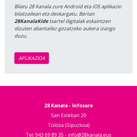
Bilatu 28 Kanala zure Android eta iOS aplikazio
bilatzailean eta deskargatu. Bertan
28KanalaKide
txartel digitalak eskaintzen
dizuten abantailez gozatzeko aukera izango
duzu.
APLIKAZIOA
28 Kanala - Infosare
San Esteban 20
Tolosa (Gipuzkoa)
Tel: 943 69 89 35 -
info@28kanala.eus