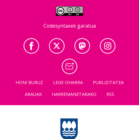
Codesyntaxek garatua
HONI BURUZ
LEGE OHARRA
PUBLIZITATEA
ARAUAK
HARREMANETARAKO
RSS