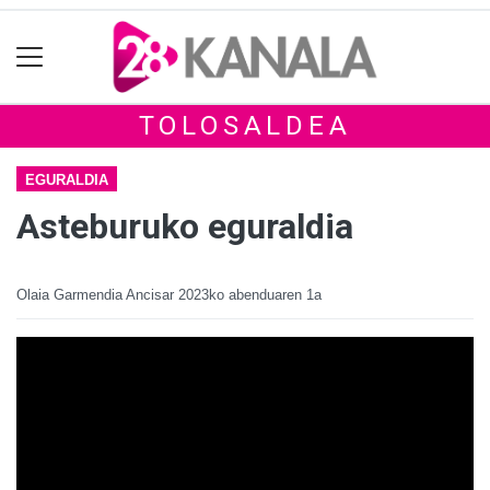
TOLOSALDEA
EGURALDIA
Asteburuko eguraldia
Olaia Garmendia Ancisar
2023ko abenduaren 1a