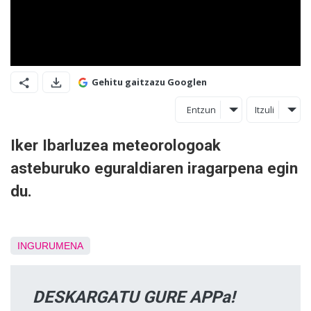
Gehitu gaitzazu Googlen
Entzun
Itzuli
Iker Ibarluzea meteorologoak
asteburuko eguraldiaren iragarpena egin
du.
INGURUMENA
DESKARGATU GURE APPa!