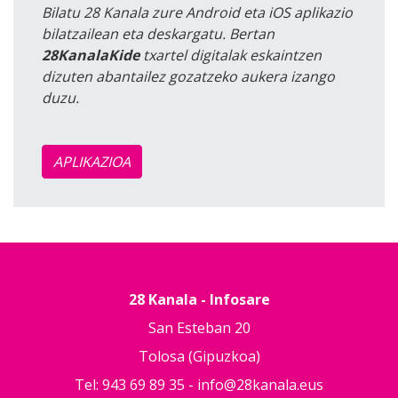
Bilatu 28 Kanala zure Android eta iOS aplikazio
bilatzailean eta deskargatu. Bertan
28KanalaKide
txartel digitalak eskaintzen
dizuten abantailez gozatzeko aukera izango
duzu.
APLIKAZIOA
28 Kanala - Infosare
San Esteban 20
Tolosa (Gipuzkoa)
Tel: 943 69 89 35 -
info@28kanala.eus