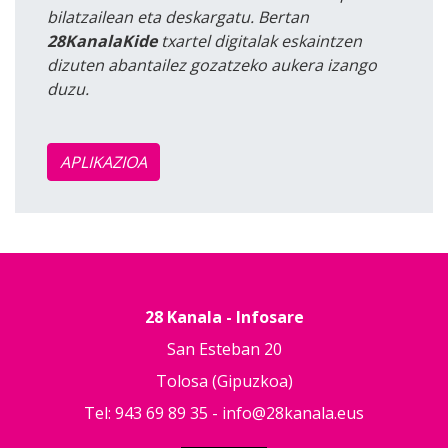
bilatzailean eta deskargatu. Bertan
28KanalaKide
txartel digitalak eskaintzen
dizuten abantailez gozatzeko aukera izango
duzu.
APLIKAZIOA
28 Kanala - Infosare
San Esteban 20
Tolosa (Gipuzkoa)
Tel: 943 69 89 35 -
info@28kanala.eus