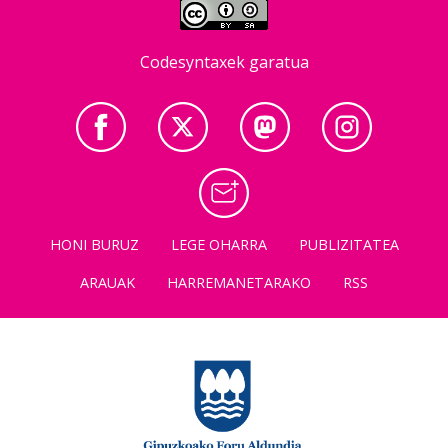
Codesyntaxek garatua
HONI BURUZ
LEGE OHARRA
PUBLIZITATEA
ARAUAK
HARREMANETARAKO
RSS