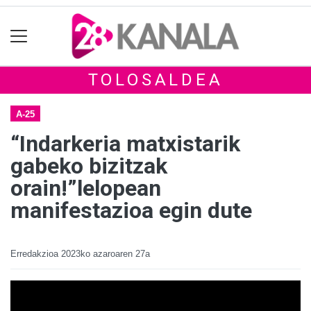
TOLOSALDEA
A-25
“Indarkeria matxistarik
gabeko bizitzak
orain!”lelopean
manifestazioa egin dute
Erredakzioa
2023ko azaroaren 27a