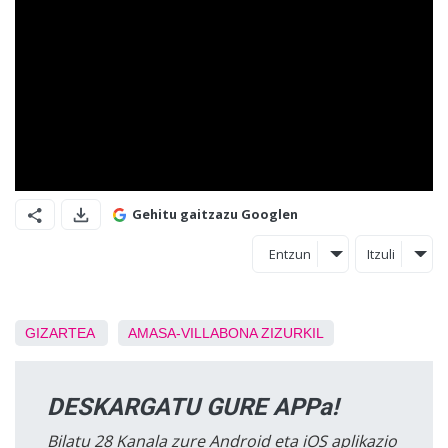
Gehitu gaitzazu Googlen
Entzun
Itzuli
GIZARTEA
AMASA-VILLABONA
ZIZURKIL
DESKARGATU GURE APPa!
Bilatu 28 Kanala zure Android eta iOS aplikazio