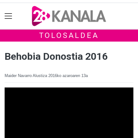
TOLOSALDEA
Behobia Donostia 2016
Maider Navarro Alustiza
2016ko azaroaren 13a