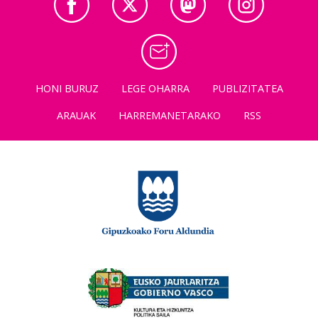
HONI BURUZ
LEGE OHARRA
PUBLIZITATEA
ARAUAK
HARREMANETARAKO
RSS