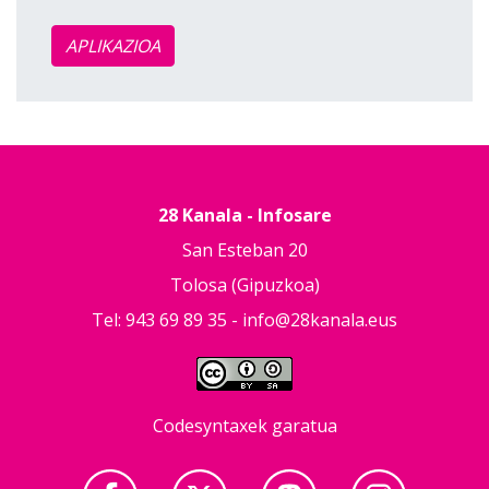
APLIKAZIOA
28 Kanala - Infosare
San Esteban 20
Tolosa (Gipuzkoa)
Tel: 943 69 89 35 -
info@28kanala.eus
Codesyntaxek garatua