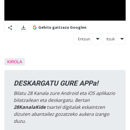
Gehitu gaitzazu Googlen
Entzun
Itzuli
KIROLA
DESKARGATU GURE APPa!
Bilatu 28 Kanala zure Android eta iOS aplikazio
bilatzailean eta deskargatu. Bertan
28KanalaKide
txartel digitalak eskaintzen
dizuten abantailez gozatzeko aukera izango
duzu.