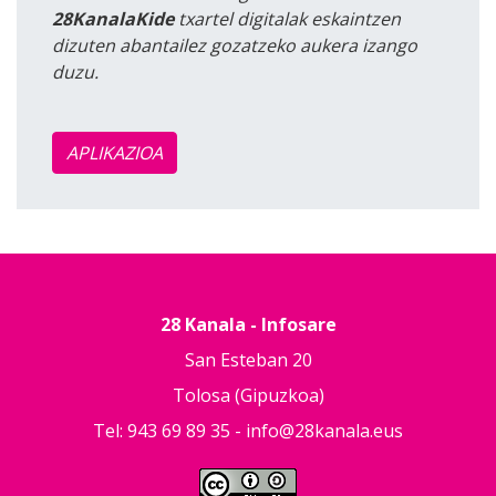
28KanalaKide
txartel digitalak eskaintzen
dizuten abantailez gozatzeko aukera izango
duzu.
APLIKAZIOA
28 Kanala - Infosare
San Esteban 20
Tolosa (Gipuzkoa)
Tel: 943 69 89 35 -
info@28kanala.eus