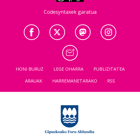
Codesyntaxek garatua
HONI BURUZ
LEGE OHARRA
PUBLIZITATEA
ARAUAK
HARREMANETARAKO
RSS