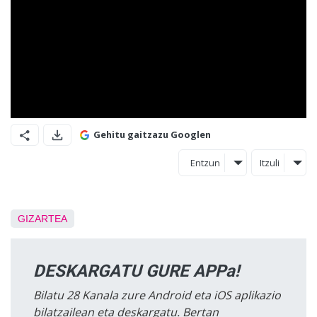
Gehitu gaitzazu Googlen
Entzun
Itzuli
GIZARTEA
DESKARGATU GURE APPa!
Bilatu 28 Kanala zure Android eta iOS aplikazio
bilatzailean eta deskargatu. Bertan