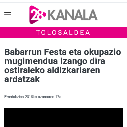
TOLOSALDEA
Babarrun Festa eta okupazio
mugimendua izango dira
ostiraleko aldizkariaren
ardatzak
Erredakzioa
2016ko azaroaren 17a