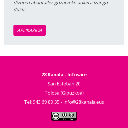
dizuten abantailez gozatzeko aukera izango
duzu.
APLIKAZIOA
28 Kanala - Infosare
San Esteban 20
Tolosa (Gipuzkoa)
Tel: 943 69 89 35 -
info@28kanala.eus