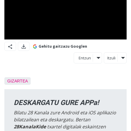
Gehitu gaitzazu Googlen
Entzun
Itzuli
GIZARTEA
DESKARGATU GURE APPa!
Bilatu 28 Kanala zure Android eta iOS aplikazio
bilatzailean eta deskargatu. Bertan
28KanalaKide
txartel digitalak eskaintzen