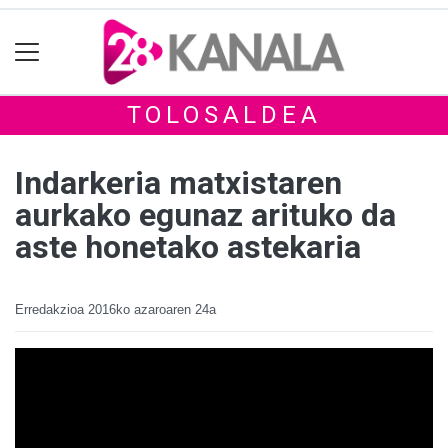
TOLOSALDEA
Indarkeria matxistaren
aurkako egunaz arituko da
aste honetako astekaria
Erredakzioa
2016ko azaroaren 24a