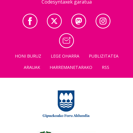
Codesyntaxek garatua
HONI BURUZ
LEGE OHARRA
PUBLIZITATEA
ARAUAK
HARREMANETARAKO
RSS