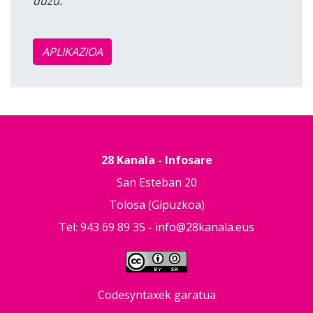
duzu.
APLIKAZIOA
28 Kanala - Infosare
San Esteban 20
Tolosa (Gipuzkoa)
Tel: 943 69 89 35 -
info@28kanala.eus
Codesyntaxek garatua