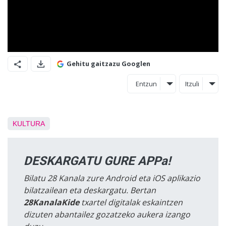
Gehitu gaitzazu Googlen
Entzun
Itzuli
KULTURA
DESKARGATU GURE APPa!
Bilatu 28 Kanala zure Android eta iOS aplikazio
bilatzailean eta deskargatu. Bertan
28KanalaKide
txartel digitalak eskaintzen
dizuten abantailez gozatzeko aukera izango