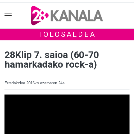
TOLOSALDEA
28Klip 7. saioa (60-70
hamarkadako rock-a)
Erredakzioa
2016ko azaroaren 24a