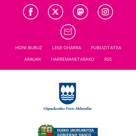
HONI BURUZ
LEGE OHARRA
PUBLIZITATEA
ARAUAK
HARREMANETARAKO
RSS