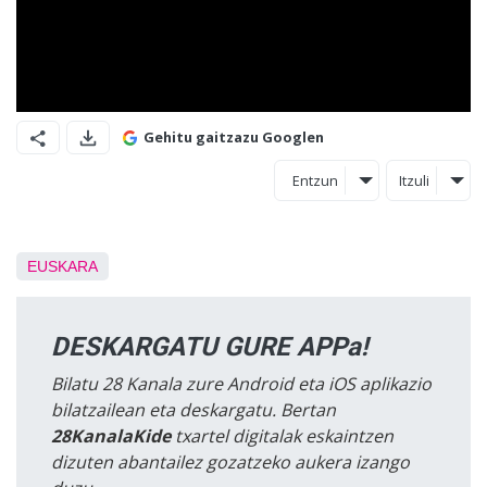
Gehitu gaitzazu Googlen
Entzun
Itzuli
EUSKARA
DESKARGATU GURE APPa!
Bilatu 28 Kanala zure Android eta iOS aplikazio
bilatzailean eta deskargatu. Bertan
28KanalaKide
txartel digitalak eskaintzen
dizuten abantailez gozatzeko aukera izango