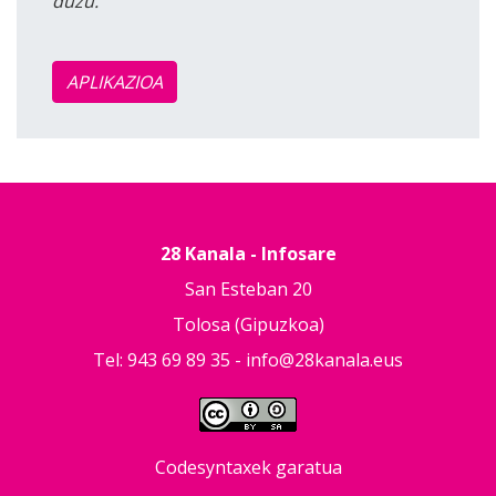
duzu.
APLIKAZIOA
28 Kanala - Infosare
San Esteban 20
Tolosa (Gipuzkoa)
Tel: 943 69 89 35 -
info@28kanala.eus
Codesyntaxek garatua