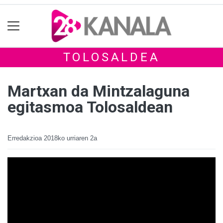
TOLOSALDEA
Martxan da Mintzalaguna
egitasmoa Tolosaldean
Erredakzioa
2018ko urriaren 2a