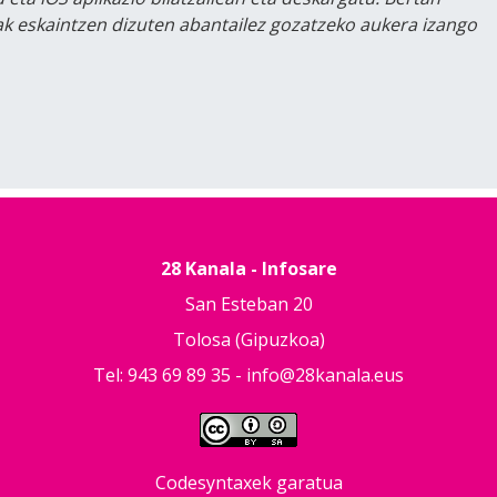
lak eskaintzen dizuten abantailez gozatzeko aukera izango
28 Kanala - Infosare
San Esteban 20
Tolosa (Gipuzkoa)
Tel: 943 69 89 35 -
info@28kanala.eus
Codesyntaxek garatua