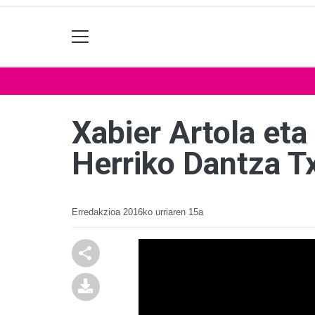
Xabier Artola eta
Herriko Dantza T
Erredakzioa
2016ko urriaren 15a