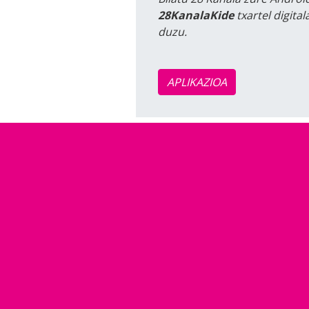
28KanalaKide
txartel digita
duzu.
APLIKAZIOA