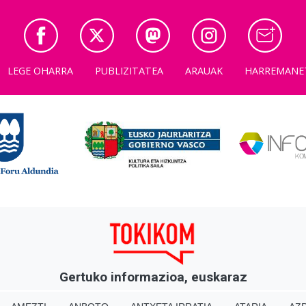
LEGE OHARRA
PUBLIZITATEA
ARAUAK
HARREMANE
Gertuko informazioa, euskaraz