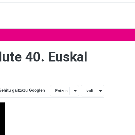
dute 40. Euskal
Gehitu gaitzazu Googlen
Entzun
Itzuli