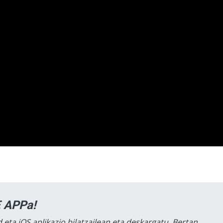
 APPa!
 eta iOS aplikazio bilatzailean eta deskargatu. Bertan