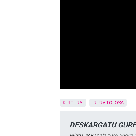
KULTURA
IRURA
TOLOSA
DESKARGATU GURE
Bilatu 28 Kanala zure Android