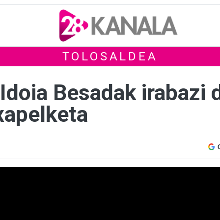
TOLOSALDEA
 Idoia Besadak irabazi 
xapelketa