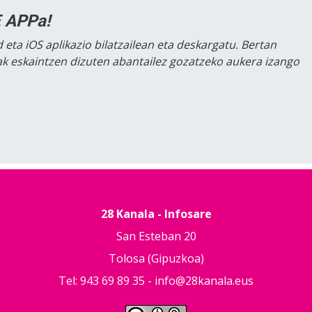
 APPa!
 eta iOS aplikazio bilatzailean eta deskargatu. Bertan
lak eskaintzen dizuten abantailez gozatzeko aukera izango
28 Kanala - Infosare
San Esteban 20
Tolosa (Gipuzkoa)
Tel: 943 69 89 35 -
info@28kanala.eus