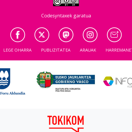
Codesyntaxek garatua
LEGE OHARRA
PUBLIZITATEA
ARAUAK
HARREMANE