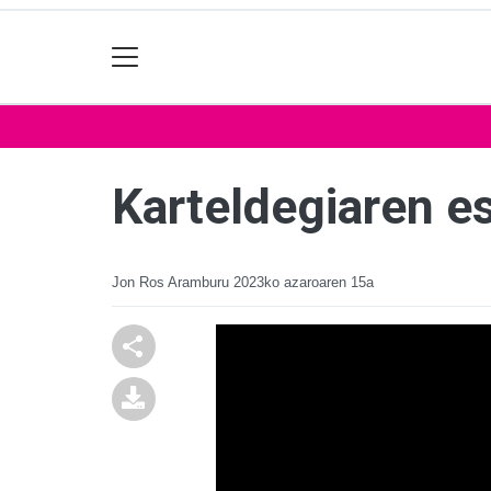
Karteldegiaren es
Jon Ros Aramburu
2023ko azaroaren 15a