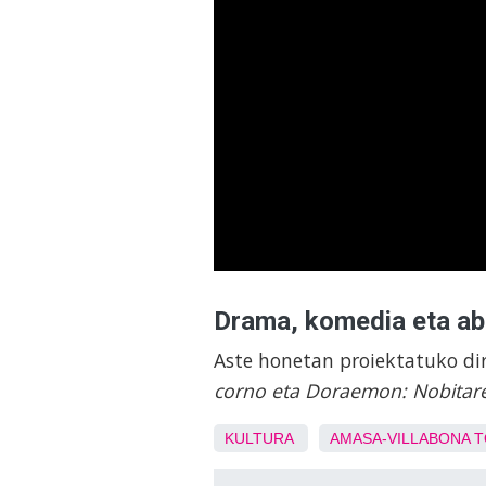
Drama, komedia eta ab
Aste honetan proiektatuko di
corno eta Doraemon: Nobitare
KULTURA
AMASA-VILLABONA
T