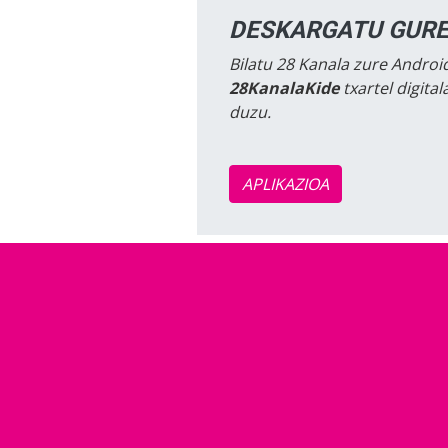
DESKARGATU GURE
Bilatu 28 Kanala zure Android
28KanalaKide
txartel digita
duzu.
APLIKAZIOA