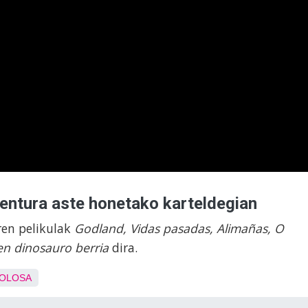
entura aste honetako karteldegian
ren pelikulak
Godland, Vidas pasadas, Alimañas, O
n dinosauro berria
dira.
OLOSA