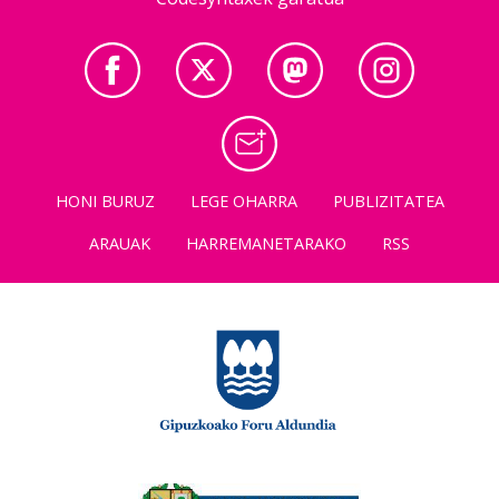
HONI BURUZ
LEGE OHARRA
PUBLIZITATEA
ARAUAK
HARREMANETARAKO
RSS