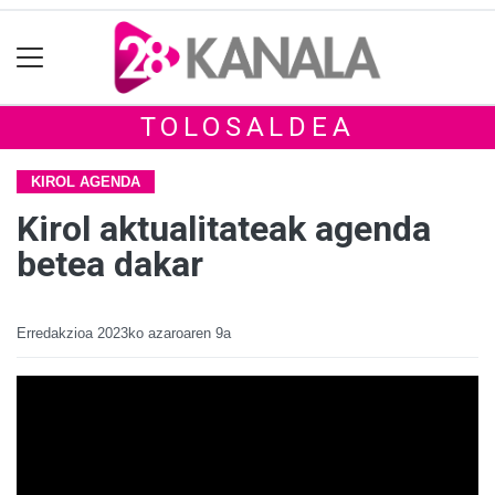
TOLOSALDEA
KIROL AGENDA
Kirol aktualitateak agenda
betea dakar
Erredakzioa
2023ko azaroaren 9a