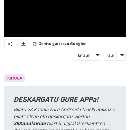
Gehitu gaitzazu Googlen
Entzun
Itzuli
KIROLA
DESKARGATU GURE APPa!
Bilatu 28 Kanala zure Android eta iOS aplikazio
bilatzailean eta deskargatu. Bertan
28KanalaKide
txartel digitalak eskaintzen