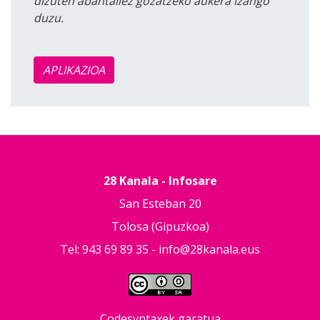
dizuten abantailez gozatzeko aukera izango
duzu.
APLIKAZIOA
28 Kanala - Infosare
San Esteban 20
Tolosa (Gipuzkoa)
Tel: 943 69 89 35 -
info@28kanala.eus
Codesyntaxek garatua