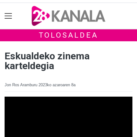
TOLOSALDEA
Eskualdeko zinema
karteldegia
Jon Ros Aramburu
2023ko azaroaren 8a