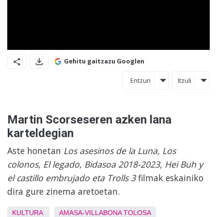
Gehitu gaitzazu Googlen
Entzun
Itzuli
Martin Scorseseren azken lana
karteldegian
Aste honetan
Los asesinos de la Luna,
Los
colonos
,
El legado
,
Bidasoa 2018-2023, Hei Buh y
el castillo embrujado eta Trolls 3
filmak eskainiko
dira gure zinema aretoetan.
KULTURA
AMASA-VILLABONA
TOLOSA