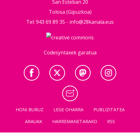
San Esteban 20
Tolosa (Gipuzkoa)
Tel: 943 69 89 35 -
info@28kanala.eus
Codesyntaxek garatua
HONI BURUZ
LEGE OHARRA
PUBLIZITATEA
ARAUAK
HARREMANETARAKO
RSS