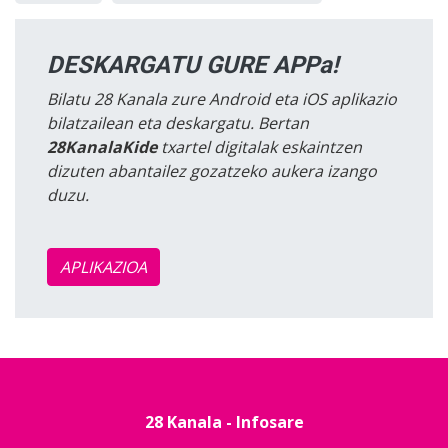
DESKARGATU GURE APPa!
Bilatu 28 Kanala zure Android eta iOS aplikazio
bilatzailean eta deskargatu. Bertan
28KanalaKide
txartel digitalak eskaintzen
dizuten abantailez gozatzeko aukera izango
duzu.
APLIKAZIOA
28 Kanala - Infosare