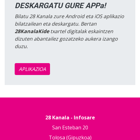
DESKARGATU GURE APPa!
Bilatu 28 Kanala zure Android eta iOS aplikazio
bilatzailean eta deskargatu. Bertan
28KanalaKide
txartel digitalak eskaintzen
dizuten abantailez gozatzeko aukera izango
duzu.
APLIKAZIOA
28 Kanala - Infosare
San Esteban 20
Tolosa (Gipuzkoa)