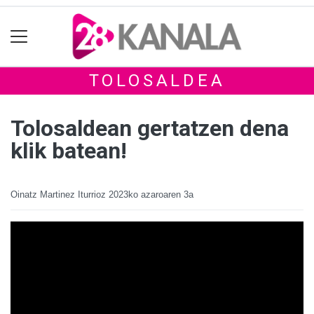
TOLOSALDEA
Tolosaldean gertatzen dena
klik batean!
Oinatz Martinez Iturrioz
2023ko azaroaren 3a