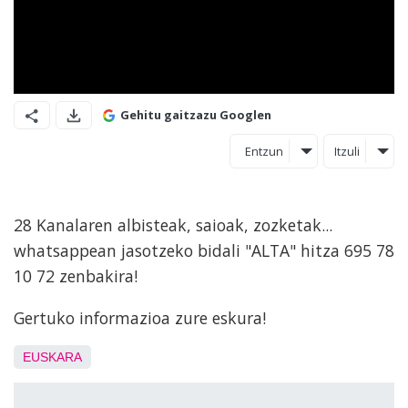
Gehitu gaitzazu Googlen
Entzun
Itzuli
28 Kanalaren albisteak, saioak, zozketak...
whatsappean jasotzeko bidali "ALTA" hitza 695 78
10 72 zenbakira!
Gertuko informazioa zure eskura!
EUSKARA