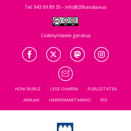
Tel: 943 69 89 35 -
info@28kanala.eus
Codesyntaxek garatua
HONI BURUZ
LEGE OHARRA
PUBLIZITATEA
ARAUAK
HARREMANETARAKO
RSS