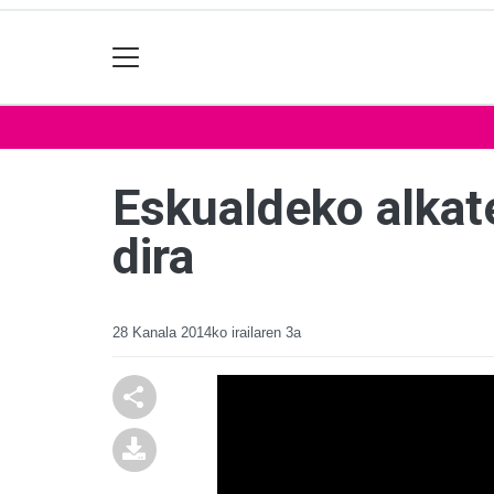
Eskualdeko alkat
dira
28 Kanala
2014ko irailaren 3a