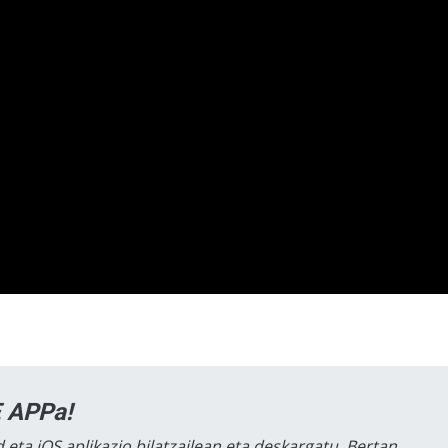
 APPa!
 eta iOS aplikazio bilatzailean eta deskargatu. Bertan