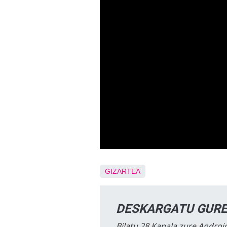
GIZARTEA
DESKARGATU GURE
Bilatu 28 Kanala zure Android