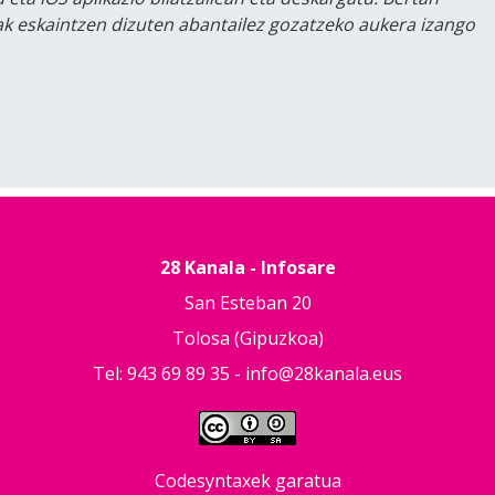
lak eskaintzen dizuten abantailez gozatzeko aukera izango
28 Kanala - Infosare
San Esteban 20
Tolosa (Gipuzkoa)
Tel: 943 69 89 35 -
info@28kanala.eus
Codesyntaxek garatua