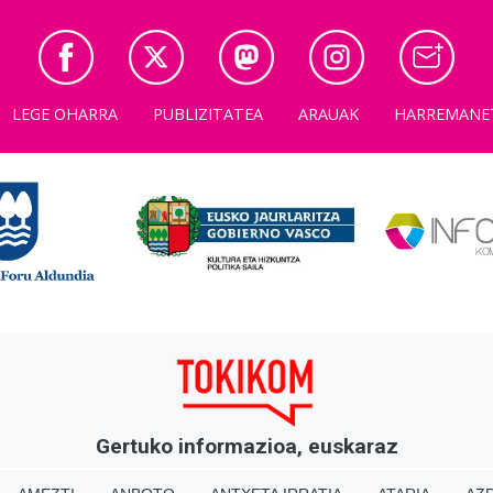
LEGE OHARRA
PUBLIZITATEA
ARAUAK
HARREMANE
Gertuko informazioa, euskaraz