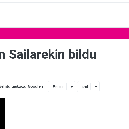
 Sailarekin bildu
Gehitu gaitzazu Googlen
Entzun
Itzuli