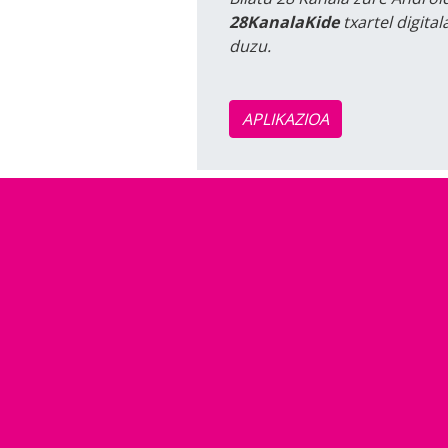
28KanalaKide
txartel digita
duzu.
APLIKAZIOA