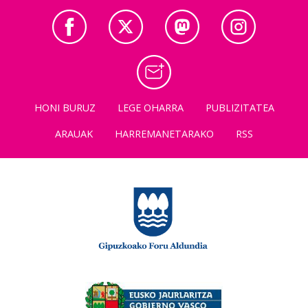
HONI BURUZ
LEGE OHARRA
PUBLIZITATEA
ARAUAK
HARREMANETARAKO
RSS