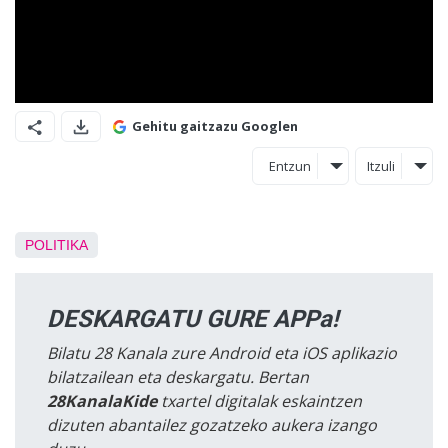
Gehitu gaitzazu Googlen
Entzun
Itzuli
POLITIKA
DESKARGATU GURE APPa!
Bilatu 28 Kanala zure Android eta iOS aplikazio
bilatzailean eta deskargatu. Bertan
28KanalaKide
txartel digitalak eskaintzen
dizuten abantailez gozatzeko aukera izango