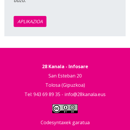
duzu.
APLIKAZIOA
28 Kanala - Infosare
San Esteban 20
Tolosa (Gipuzkoa)
Tel: 943 69 89 35 -
info@28kanala.eus
Codesyntaxek garatua