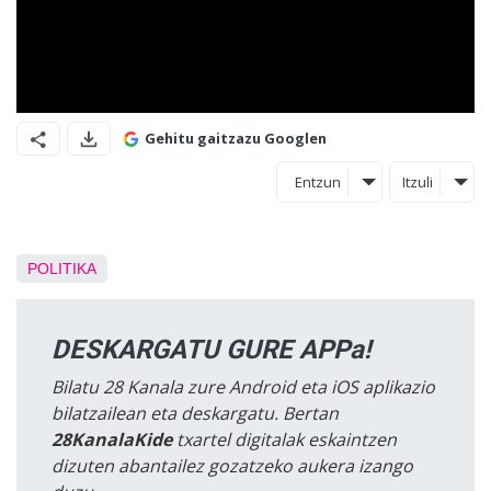
Gehitu gaitzazu Googlen
Entzun
Itzuli
POLITIKA
DESKARGATU GURE APPa!
Bilatu 28 Kanala zure Android eta iOS aplikazio
bilatzailean eta deskargatu. Bertan
28KanalaKide
txartel digitalak eskaintzen
dizuten abantailez gozatzeko aukera izango