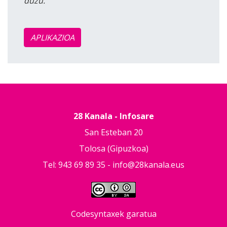
duzu.
APLIKAZIOA
28 Kanala - Infosare
San Esteban 20
Tolosa (Gipuzkoa)
Tel: 943 69 89 35 -
info@28kanala.eus
Codesyntaxek garatua