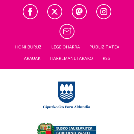
HONI BURUZ
LEGE OHARRA
PUBLIZITATEA
ARAUAK
HARREMANETARAKO
RSS