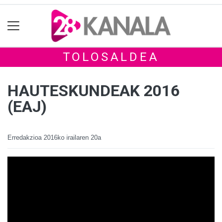
TOLOSALDEA
HAUTESKUNDEAK 2016
(EAJ)
Erredakzioa
2016ko irailaren 20a