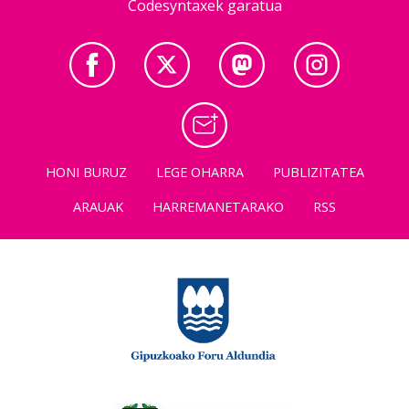
Codesyntaxek garatua
HONI BURUZ
LEGE OHARRA
PUBLIZITATEA
ARAUAK
HARREMANETARAKO
RSS