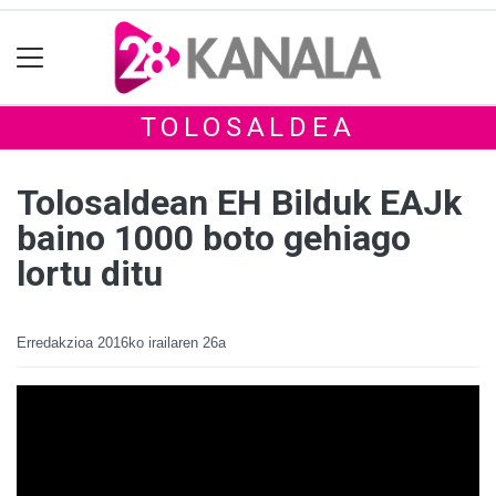
TOLOSALDEA
Tolosaldean EH Bilduk EAJk
baino 1000 boto gehiago
lortu ditu
Erredakzioa
2016ko irailaren 26a