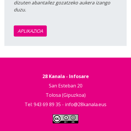
dizuten abantailez gozatzeko aukera izango
duzu.
APLIKAZIOA
28 Kanala - Infosare
San Esteban 20
Tolosa (Gipuzkoa)
Tel: 943 69 89 35 -
info@28kanala.eus