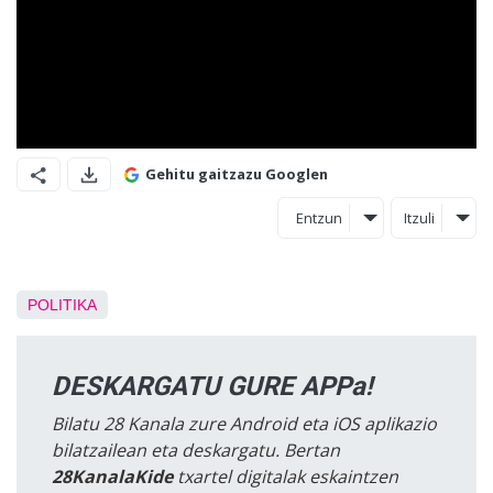
Gehitu gaitzazu Googlen
Entzun
Itzuli
POLITIKA
DESKARGATU GURE APPa!
Bilatu 28 Kanala zure Android eta iOS aplikazio
bilatzailean eta deskargatu. Bertan
28KanalaKide
txartel digitalak eskaintzen