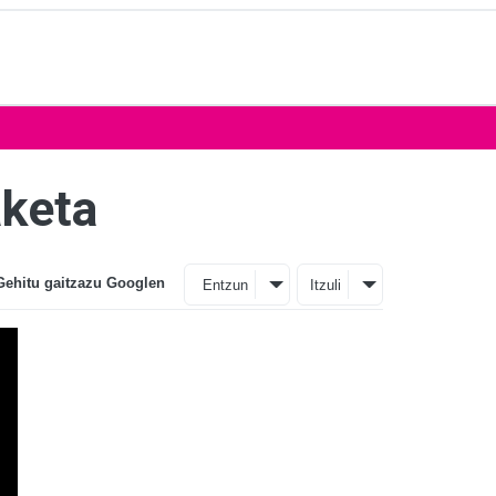
aketa
Gehitu gaitzazu Googlen
Entzun
Itzuli