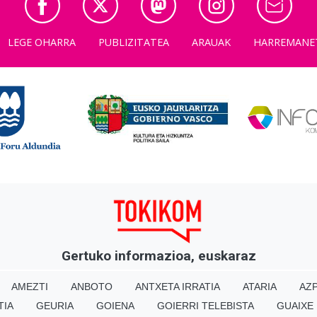
LEGE OHARRA
PUBLIZITATEA
ARAUAK
HARREMANE
Gertuko informazioa, euskaraz
AMEZTI
ANBOTO
ANTXETA IRRATIA
ATARIA
AZP
TIA
GEURIA
GOIENA
GOIERRI TELEBISTA
GUAIXE