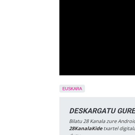
EUSKARA
DESKARGATU GURE
Bilatu 28 Kanala zure Android
28KanalaKide
txartel digita