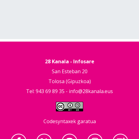
28 Kanala - Infosare
San Esteban 20
Tolosa (Gipuzkoa)
Tel: 943 69 89 35 -
info@28kanala.eus
Codesyntaxek garatua