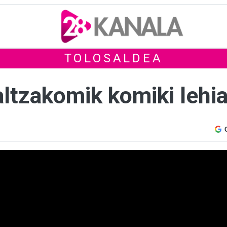
TOLOSALDEA
altzakomik komiki lehi