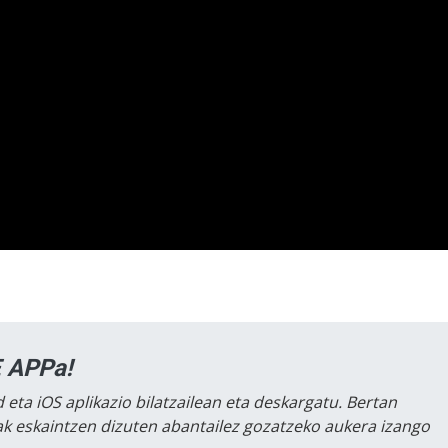
 APPa!
 eta iOS aplikazio bilatzailean eta deskargatu. Bertan
lak eskaintzen dizuten abantailez gozatzeko aukera izango