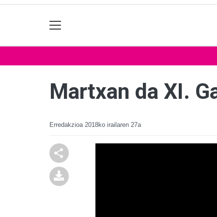
Martxan da XI. G
Erredakzioa
2018ko irailaren 27a