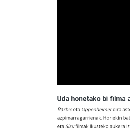
Uda honetako bi filma a
Ba
rbi
e
eta
Oppenheimer
dira ast
azpimarragarrienak. Horiekin ba
eta
Sisu
filmak ikusteko aukera i