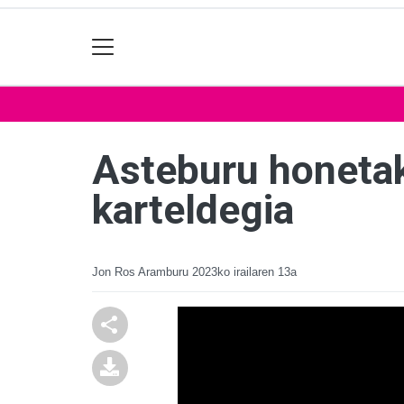
Asteburu honeta
karteldegia
Jon Ros Aramburu
2023ko irailaren 13a