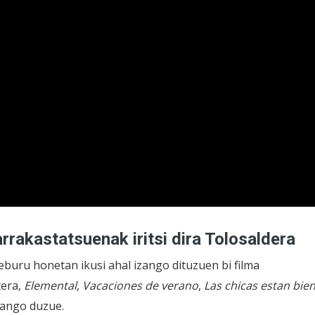
rrakastatsuenak iritsi dira Tolosaldera
eburu honetan ikusi ahal izango dituzuen bi filma
tera,
Elemental
,
Vacaciones de verano
,
Las chicas estan bie
zango duzue.