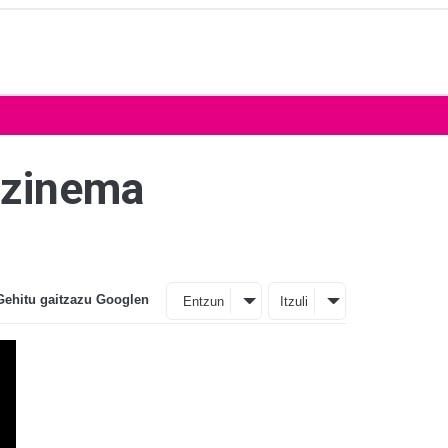
 zinema
Gehitu gaitzazu Googlen
Entzun
Itzuli