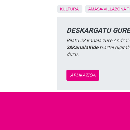
KULTURA
AMASA-VILLABONA
T
DESKARGATU GURE
Bilatu 28 Kanala zure Android
28KanalaKide
txartel digita
duzu.
APLIKAZIOA