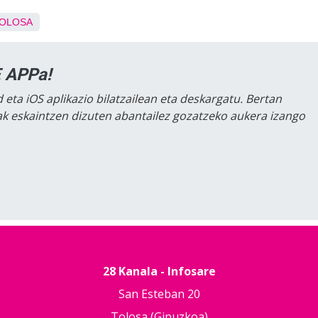
OLOSA
 APPa!
 eta iOS aplikazio bilatzailean eta deskargatu. Bertan
lak eskaintzen dizuten abantailez gozatzeko aukera izango
28 Kanala - Infosare
San Esteban 20
Tolosa (Gipuzkoa)