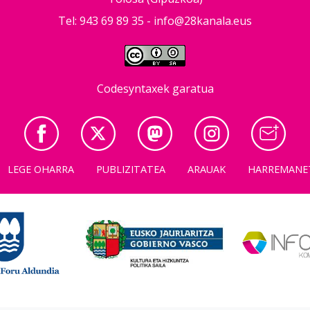
Tel: 943 69 89 35 -
info@28kanala.eus
Codesyntaxek garatua
LEGE OHARRA
PUBLIZITATEA
ARAUAK
HARREMANE