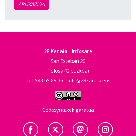
APLIKAZIOA
28 Kanala - Infosare
San Esteban 20
Tolosa (Gipuzkoa)
Tel: 943 69 89 35 -
info@28kanala.eus
Codesyntaxek garatua