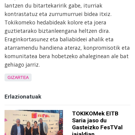
lantzen du bitartekaririk gabe, iturriak
kontrastatuz eta zurrumurruei bidea itxiz.
Tokikomeko hedabideak kolore eta joera
guztietarako biztanleengana heltzen dira.
Eraginkortasunez eta baliabideei ahalik eta
atarramendu handiena ateraz, konpromisotik eta
komunitatea bera hobetzeko ahaleginean ale bat
gehiago jarriz.
GIZARTEA
Erlazionatuak
TOKIKOMek EITB
Saria jaso du
Gasteizko FesTVal
jaialdian