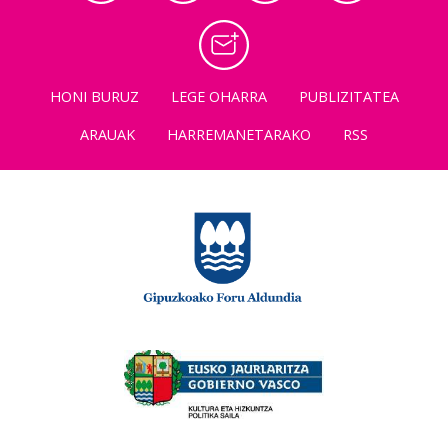
HONI BURUZ
LEGE OHARRA
PUBLIZITATEA
ARAUAK
HARREMANETARAKO
RSS