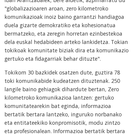
"globalizazioaren aroan, zero kilometroko
komunikazioak inoiz baino garrantzi handiagoa
duela gizarte demokratiko eta kohesionatua
bermatzeko, eta zeregin horretan ezinbestekoa
dela euskal hedabideen arteko lankidetza. Tokian
tokikoak komunitate biziak dira eta komunikazio
gertuko eta fidagarriak behar dituzte".
Tokikom 30 bazkidek osatzen dute, guztira 78
toki komunikabide kudeatzen dituztenak. 250
langile baino gehiagok dihardute bertan, Zero
kilometroko komunikazioa lantzen: gertuko
komunitatearekin bat eginda, informazioa
bertatik bertara lantzeko, inguruko norbanako
eta entitateekiko konpromisotik, modu zintzo
eta profesionalean. Informazioa bertatik bertara