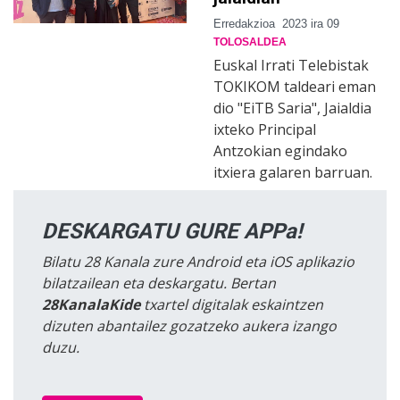
Erredakzioa
2023 ira 09
TOLOSALDEA
Euskal Irrati Telebistak
TOKIKOM taldeari eman
dio "EiTB Saria", Jaialdia
ixteko Principal
Antzokian egindako
itxiera galaren barruan.
DESKARGATU GURE APPa!
Bilatu 28 Kanala zure Android eta iOS aplikazio
bilatzailean eta deskargatu. Bertan
28KanalaKide
txartel digitalak eskaintzen
dizuten abantailez gozatzeko aukera izango
duzu.