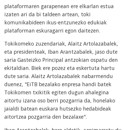
plataformaren garapenean ere elkarlan estua
izaten ari da bi taldeen artean, toki
komunikabideen ikus-entzunezko edukiak
plataforman eskuragarri egon daitezen.
Tokikomeko zuzendariak, Alaitz Artolazabalek,
eta presidenteak, Iban Arantzabalek, jaso dute
saria Gasteizko Principal antzokian ospatu den
ekitaldian. Biek ere pozez eta eskertuta hartu
dute saria. Alaitz Artolazabalek nabarmendu
duenez, "EiTB bezalako enpresa handi batek
Tokikomen txikitik egiten dugun ahalegina
aitortu izana oso berri pozgarria da, honelako
jaialdi batean euskara hutsezko hedabideak
aitortzea pozgarria den bezalaxe".
Iban Arantzabalek, bere aldetik, azpimarratu du