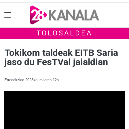
TOLOSALDEA
Tokikom taldeak EITB Saria
jaso du FesTVal jaialdian
Erredakzioa
2023ko irailaren 12a