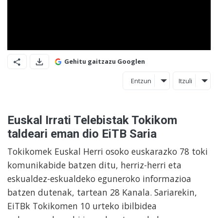
Gehitu gaitzazu Googlen
Entzun
Itzuli
Euskal Irrati Telebistak Tokikom
taldeari eman dio EiTB Saria
Tokikomek Euskal Herri osoko euskarazko 78 toki
komunikabide batzen ditu, herriz-herri eta
eskualdez-eskualdeko eguneroko informazioa
batzen dutenak, tartean 28 Kanala. Sariarekin,
EiTBk Tokikomen 10 urteko ibilbidea