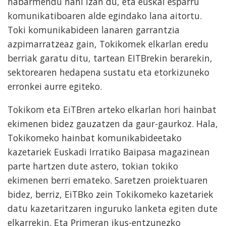
nabarmendu nahi izan du, eta euskal esparru
komunikatiboaren alde egindako lana aitortu.
Toki komunikabideen lanaren garrantzia
azpimarratzeaz gain, Tokikomek elkarlan eredu
berriak garatu ditu, tartean EITBrekin berarekin,
sektorearen hedapena sustatu eta etorkizuneko
erronkei aurre egiteko.
Tokikom eta EiTBren arteko elkarlan hori hainbat
ekimenen bidez gauzatzen da gaur-gaurkoz. Hala,
Tokikomeko hainbat komunikabideetako
kazetariek Euskadi Irratiko Baipasa magazinean
parte hartzen dute astero, tokian tokiko
ekimenen berri emateko. Saretzen proiektuaren
bidez, berriz, EiTBko zein Tokikomeko kazetariek
datu kazetaritzaren inguruko lanketa egiten dute
elkarrekin. Eta Primeran ikus-entzunezko