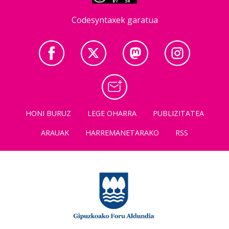
Codesyntaxek garatua
HONI BURUZ
LEGE OHARRA
PUBLIZITATEA
ARAUAK
HARREMANETARAKO
RSS