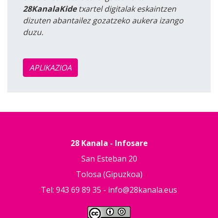
28KanalaKide
txartel digitalak eskaintzen
dizuten abantailez gozatzeko aukera izango
duzu.
APLIKAZIOA
28 Kanala - Infosare
San Esteban 20
Tolosa (Gipuzkoa)
Tel: 943 69 89 35 -
info@28kanala.eus