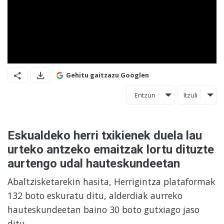
Gehitu gaitzazu Googlen
Entzun
Itzuli
Eskualdeko herri txikienek duela lau
urteko antzeko emaitzak lortu dituzte
aurtengo udal hauteskundeetan
Abaltzisketarekin hasita, Herrigintza plataformak
132 boto eskuratu ditu, alderdiak aurreko
hauteskundeetan baino 30 boto gutxiago jaso
ditu.