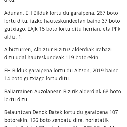
Adunan, EH Bilduk lortu du garaipena, 267 boto
lortu ditu, iazko hauteskundeetan baino 37 boto
gutxiago. EAJk 15 boto lortu ditu herrian, eta PPk
aldiz, 1.
Albizturren, Albiztur Bizituz alderdiak irabazi
ditu udal hauteskundeak 119 botorekin.
EH Bilduk garaipena lortu du Altzon, 2019 baino
14 boto gutxiago lortu ditu.
Baliarrainen Auzolanean Bizirik alderdiak 68 boto
lortu ditu.
Belauntzan Denok Batek lortu du garaipena 107
botorekin. 126 boto zenbatu dira, horietatik