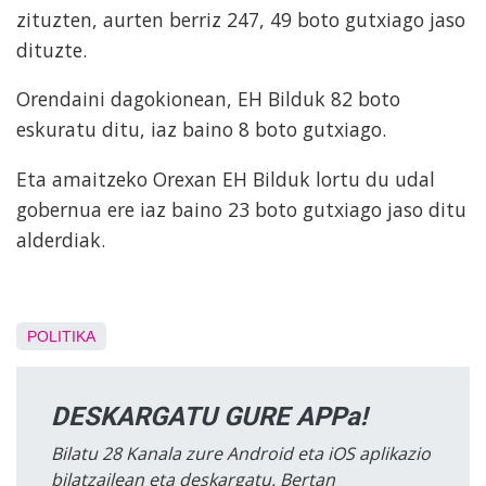
zituzten, aurten berriz 247, 49 boto gutxiago jaso
dituzte.
Orendaini dagokionean, EH Bilduk 82 boto
eskuratu ditu, iaz baino 8 boto gutxiago.
Eta amaitzeko Orexan EH Bilduk lortu du udal
gobernua ere iaz baino 23 boto gutxiago jaso ditu
alderdiak.
POLITIKA
DESKARGATU GURE APPa!
Bilatu 28 Kanala zure Android eta iOS aplikazio
bilatzailean eta deskargatu. Bertan