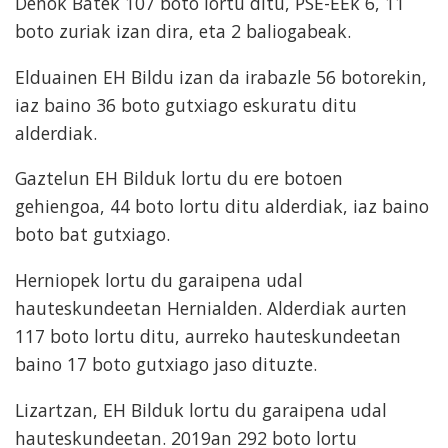
Denok Batek 107 boto lortu ditu, PSE-EEk 6, 11
boto zuriak izan dira, eta 2 baliogabeak.
Elduainen EH Bildu izan da irabazle 56 botorekin,
iaz baino 36 boto gutxiago eskuratu ditu
alderdiak.
Gaztelun EH Bilduk lortu du ere botoen
gehiengoa, 44 boto lortu ditu alderdiak, iaz baino
boto bat gutxiago.
Herniopek lortu du garaipena udal
hauteskundeetan Hernialden. Alderdiak aurten
117 boto lortu ditu, aurreko hauteskundeetan
baino 17 boto gutxiago jaso dituzte.
Lizartzan, EH Bilduk lortu du garaipena udal
hauteskundeetan. 2019an 292 boto lortu