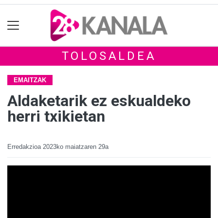
TOLOSALDEA
EMAITZAK
Aldaketarik ez eskualdeko
herri txikietan
Erredakzioa
2023ko maiatzaren 29a