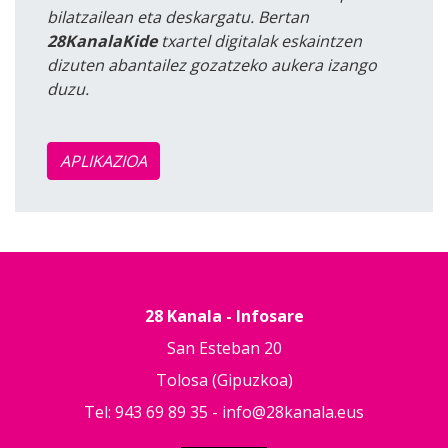
bilatzailean eta deskargatu. Bertan
28KanalaKide
txartel digitalak eskaintzen
dizuten abantailez gozatzeko aukera izango
duzu.
APLIKAZIOA
28 Kanala - Infosare
San Esteban 20
Tolosa (Gipuzkoa)
Tel: 943 69 89 35 -
info@28kanala.eus