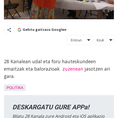
Gehitu gaitzazu Googlen
Entzun
Itzuli
28 Kanalean udal eta foru hauteskundeen
emaitzak eta balorazioak
zuzenean
jasotzen ari
gara.
POLITIKA
DESKARGATU GURE APPa!
Bilatu 28 Kanala zure Android eta iOS aplikazio