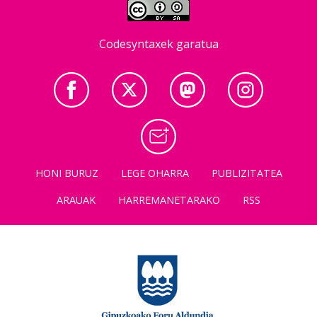
Codesyntaxek garatua
HONI BURUZ
LEGE OHARRA
PUBLIZITATEA
ARAUAK
HARREMANETARAKO
RSS