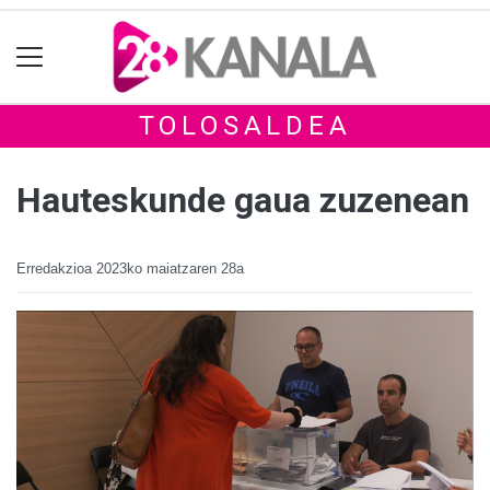
TOLOSALDEA
Hauteskunde gaua zuzenean
Erredakzioa
2023ko maiatzaren 28a