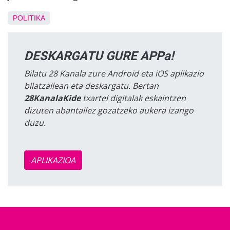
POLITIKA
DESKARGATU GURE APPa!
Bilatu 28 Kanala zure Android eta iOS aplikazio
bilatzailean eta deskargatu. Bertan
28KanalaKide
txartel digitalak eskaintzen
dizuten abantailez gozatzeko aukera izango
duzu.
APLIKAZIOA