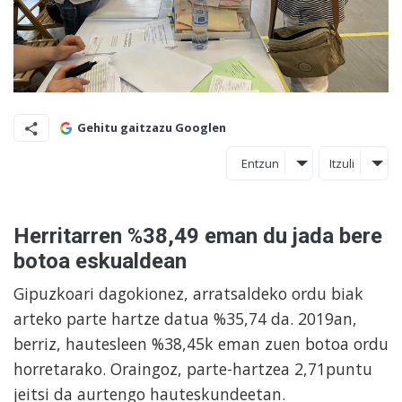
Gehitu gaitzazu Googlen
Entzun
Itzuli
Herritarren %38,49 eman du jada bere
botoa eskualdean
Gipuzkoari dagokionez, arratsaldeko ordu biak
arteko parte hartze datua %35,74 da. 2019an,
berriz, hautesleen %38,45k eman zuen botoa ordu
horretarako. Oraingoz, parte-hartzea 2,71puntu
jeitsi da aurtengo hauteskundeetan.