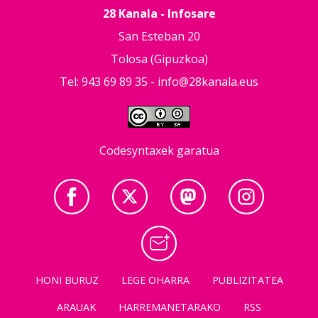
28 Kanala - Infosare
San Esteban 20
Tolosa (Gipuzkoa)
Tel: 943 69 89 35 -
info@28kanala.eus
Codesyntaxek garatua
HONI BURUZ
LEGE OHARRA
PUBLIZITATEA
ARAUAK
HARREMANETARAKO
RSS