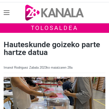
TOLOSALDEA
Hauteskunde goizeko parte
hartze datua
Imanol Rodriguez Zabala
2023ko maiatzaren 28a