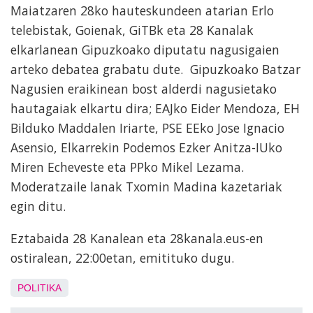
Maiatzaren 28ko hauteskundeen atarian Erlo
telebistak, Goienak, GiTBk eta 28 Kanalak
elkarlanean Gipuzkoako diputatu nagusigaien
arteko debatea grabatu dute. Gipuzkoako Batzar
Nagusien eraikinean bost alderdi nagusietako
hautagaiak elkartu dira; EAJko Eider Mendoza, EH
Bilduko Maddalen Iriarte, PSE EEko Jose Ignacio
Asensio, Elkarrekin Podemos Ezker Anitza-IUko
Miren Echeveste eta PPko Mikel Lezama.
Moderatzaile lanak Txomin Madina kazetariak
egin ditu.
Eztabaida 28 Kanalean eta 28kanala.eus-en
ostiralean, 22:00etan, emitituko dugu.
POLITIKA