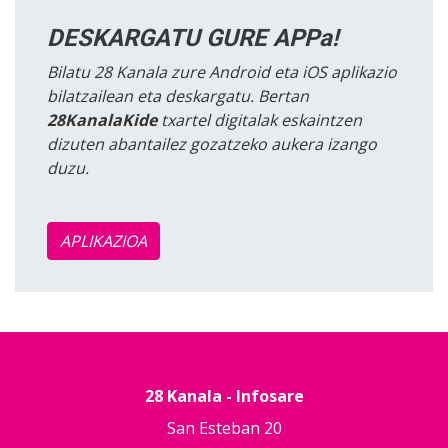
DESKARGATU GURE APPa!
Bilatu 28 Kanala zure Android eta iOS aplikazio
bilatzailean eta deskargatu. Bertan
28KanalaKide
txartel digitalak eskaintzen
dizuten abantailez gozatzeko aukera izango
duzu.
APLIKAZIOA
28 Kanala - Infosare
San Esteban 20