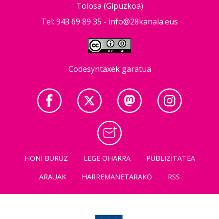
Tolosa (Gipuzkoa)
Tel: 943 69 89 35 -
info@28kanala.eus
Codesyntaxek garatua
HONI BURUZ
LEGE OHARRA
PUBLIZITATEA
ARAUAK
HARREMANETARAKO
RSS