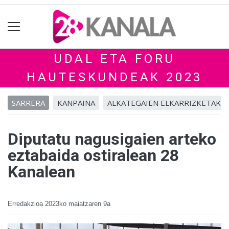
UDAL ETA FORU
HAUTESKUNDEAK 2023
SARRERA
KANPAINA
ALKATEGAIEN ELKARRIZKETAK
Diputatu nagusigaien arteko
eztabaida ostiralean 28
Kanalean
Erredakzioa
2023ko maiatzaren 9a