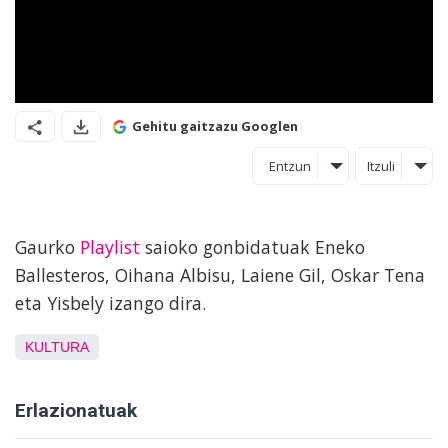
Gehitu gaitzazu Googlen
Entzun
Itzuli
Gaurko
Playlist
saioko gonbidatuak Eneko
Ballesteros, Oihana Albisu, Laiene Gil, Oskar Tena
eta Yisbely izango dira.
KULTURA
Erlazionatuak