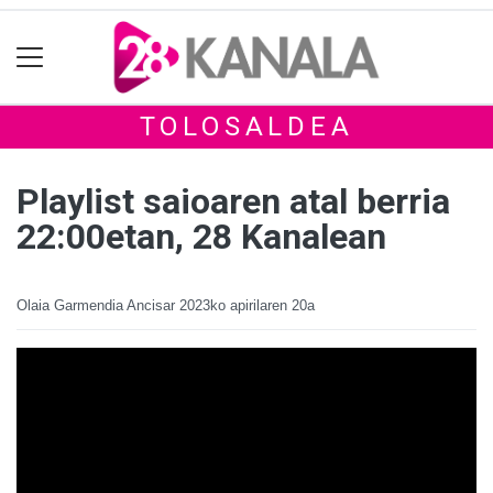
TOLOSALDEA
Playlist saioaren atal berria
22:00etan, 28 Kanalean
Olaia Garmendia Ancisar
2023ko apirilaren 20a