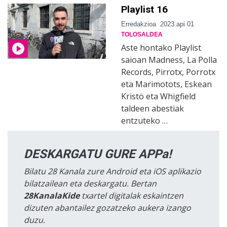
Playlist 16
Erredakzioa
2023 api 01
TOLOSALDEA
Aste hontako Playlist
saioan Madness, La Polla
Records, Pirrotx, Porrotx
eta Marimotots, Eskean
Kristö eta Whigfield
taldeen abestiak
entzuteko …
DESKARGATU GURE APPa!
Bilatu 28 Kanala zure Android eta iOS aplikazio
bilatzailean eta deskargatu. Bertan
28KanalaKide
txartel digitalak eskaintzen
dizuten abantailez gozatzeko aukera izango
duzu.