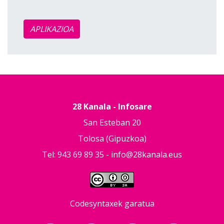
APLIKAZIOA
28 Kanala - Infosare
San Esteban 20
Tolosa (Gipuzkoa)
Tel: 943 69 89 35 -
info@28kanala.eus
Codesyntaxek garatua