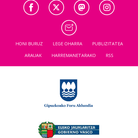
HONI BURUZ
LEGE OHARRA
PUBLIZITATEA
ARAUAK
HARREMANETARAKO
RSS