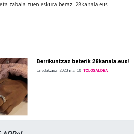
eta zabala zuen eskura beraz, 28kanala.eus
Berrikuntzaz beterik 28kanala.eus!
Erredakzioa
2023 mar 10
TOLOSALDEA
 APPa!