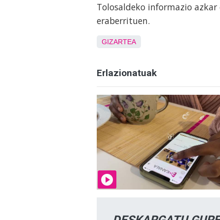
Tolosaldeko informazio azkar 
eraberrituen.
GIZARTEA
Erlazionatuak
DESKARGATU GURE