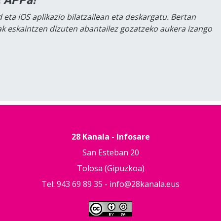
 eta iOS aplikazio bilatzailean eta deskargatu. Bertan
lak eskaintzen dizuten abantailez gozatzeko aukera izango
28 Kanala - Infosare
San Esteban 20
Tolosa (Gipuzkoa)
Tel: 943 69 89 35 -
info@28kanala.eus