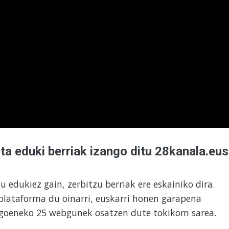
eta eduki berriak izango ditu 28kanala.eus
 edukiez gain, zerbitzu berriak ere eskainiko dira.
plataforma du oinarri, euskarri honen garapena
agoeneko 25 webgunek osatzen dute tokikom sarea.