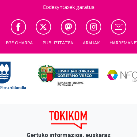
Codesyntaxek garatua
LEGE OHARRA
PUBLIZITATEA
ARAUAK
HARREMANE
Gertuko informazioa, euskaraz