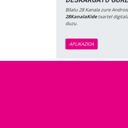
Bilatu 28 Kanala zure Android
28KanalaKide
txartel digita
duzu.
APLIKAZIOA