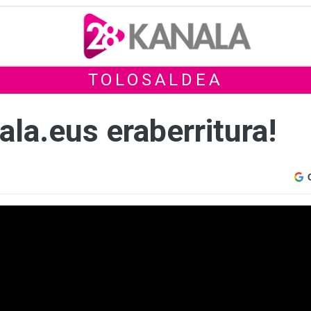
TOLOSALDEA
ala.eus eraberritura!