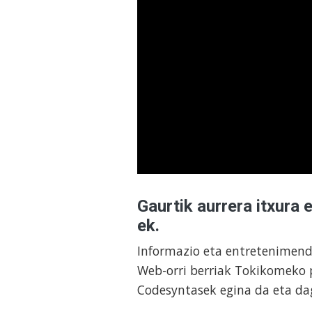
Gaurtik aurrera itxura 
ek.
Informazio eta entretenimendu
Web-orri berriak Tokikomeko 
Codesyntasek egina da eta d