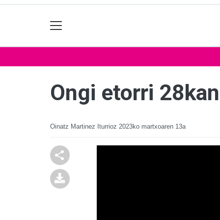
Ongi etorri 28kan
Oinatz Martinez Iturrioz
2023ko martxoaren 13a