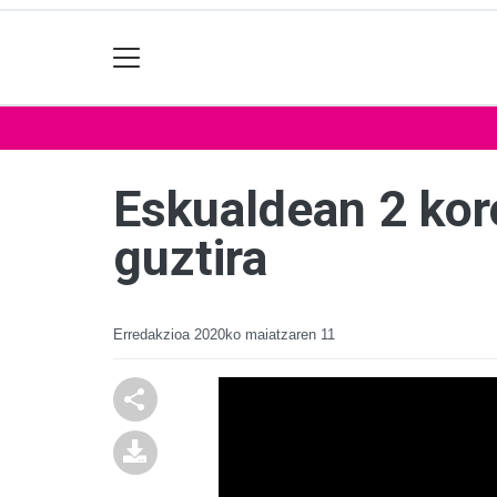
Eskualdean 2 kor
guztira
Erredakzioa
2020ko maiatzaren 11