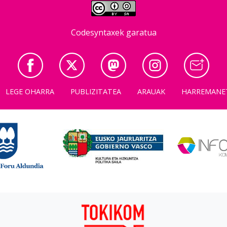
Codesyntaxek garatua
LEGE OHARRA
PUBLIZITATEA
ARAUAK
HARREMANE