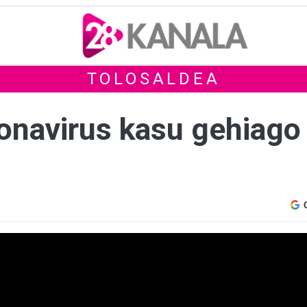
TOLOSALDEA
onavirus kasu gehiago