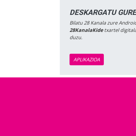
DESKARGATU GURE
Bilatu 28 Kanala zure Android
28KanalaKide
txartel digita
duzu.
APLIKAZIOA