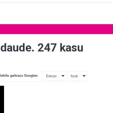
 daude. 247 kasu
Gehitu gaitzazu Googlen
Entzun
Itzuli