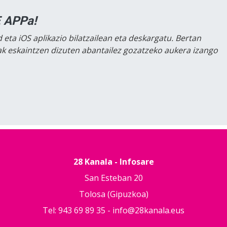
 APPa!
 eta iOS aplikazio bilatzailean eta deskargatu. Bertan
lak eskaintzen dizuten abantailez gozatzeko aukera izango
28 Kanala - Infosare
San Esteban 20
Tolosa (Gipuzkoa)
Tel: 943 69 89 35 -
info@28kanala.eus