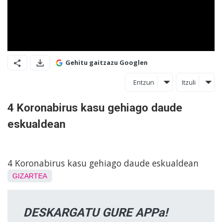
Gehitu gaitzazu Googlen
Entzun
Itzuli
4 Koronabirus kasu gehiago daude
eskualdean
4 Koronabirus kasu gehiago daude eskualdean
GIZARTEA
DESKARGATU GURE APPa!