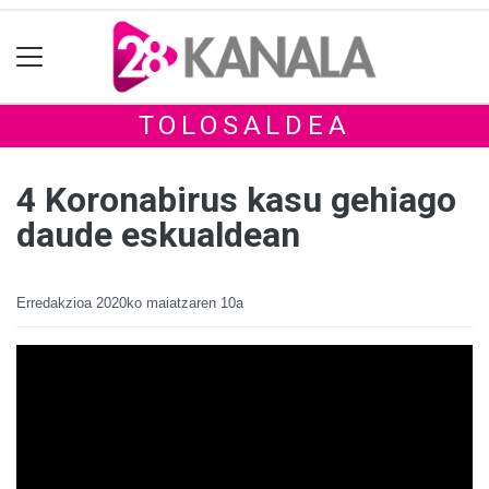
TOLOSALDEA
4 Koronabirus kasu gehiago
daude eskualdean
Erredakzioa
2020ko maiatzaren 10a