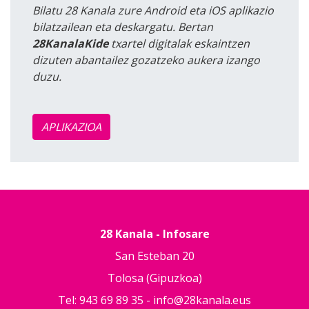
Bilatu 28 Kanala zure Android eta iOS aplikazio
bilatzailean eta deskargatu. Bertan
28KanalaKide
txartel digitalak eskaintzen
dizuten abantailez gozatzeko aukera izango
duzu.
APLIKAZIOA
28 Kanala - Infosare
San Esteban 20
Tolosa (Gipuzkoa)
Tel: 943 69 89 35 -
info@28kanala.eus