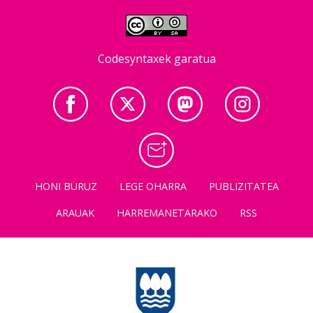
Codesyntaxek garatua
HONI BURUZ
LEGE OHARRA
PUBLIZITATEA
ARAUAK
HARREMANETARAKO
RSS