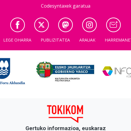
Codesyntaxek garatua
LEGE OHARRA
PUBLIZITATEA
ARAUAK
HARREMANE
Gertuko informazioa, euskaraz