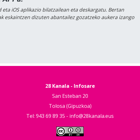
 eta iOS aplikazio bilatzailean eta deskargatu. Bertan
lak eskaintzen dizuten abantailez gozatzeko aukera izango
28 Kanala - Infosare
San Esteban 20
Tolosa (Gipuzkoa)
Tel: 943 69 89 35 -
info@28kanala.eus