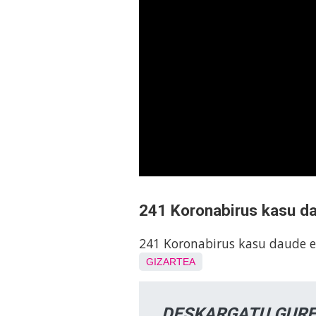
241 Koronabirus kasu d
241 Koronabirus kasu daude e
GIZARTEA
DESKARGATU GURE