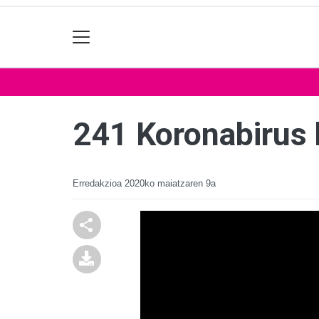
241 Koronabirus
Erredakzioa
2020ko maiatzaren 9a