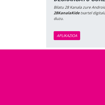
Bilatu 28 Kanala zure Android
28KanalaKide
txartel digita
duzu.
APLIKAZIOA