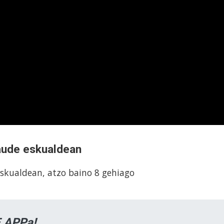
aude eskualdean
skualdean, atzo baino 8 gehiago
 APPa!