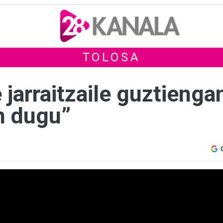
TOLOSA
jarraitzaile guztienga
en dugu”