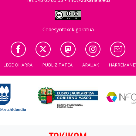
Codesyntaxek garatua
LEGE OHARRA
PUBLIZITATEA
ARAUAK
HARREMANE