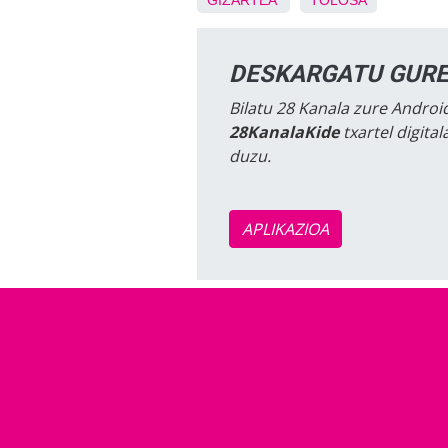
GIZARTEA
TOLOSA
DESKARGATU GURE
Bilatu 28 Kanala zure Android
28KanalaKide
txartel digita
duzu.
APLIKAZIOA