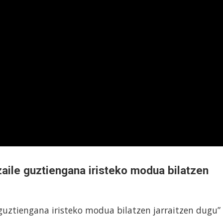
zaile guztiengana iristeko modua bilatzen
 guztiengana iristeko modua bilatzen jarraitzen dugu”