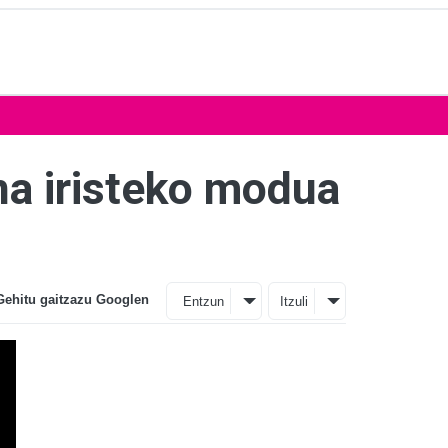
na iristeko modua
Gehitu gaitzazu Googlen
Entzun
Itzuli