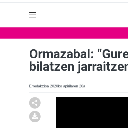
Ormazabal: “Gure 
bilatzen jarraitz
Erredakzioa
2020ko apirilaren 20a