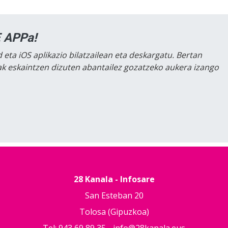
 APPa!
 eta iOS aplikazio bilatzailean eta deskargatu. Bertan
lak eskaintzen dizuten abantailez gozatzeko aukera izango
28 Kanala - Infosare
San Esteban 20
Tolosa (Gipuzkoa)
Tel: 943 69 89 35 -
info@28kanala.eus