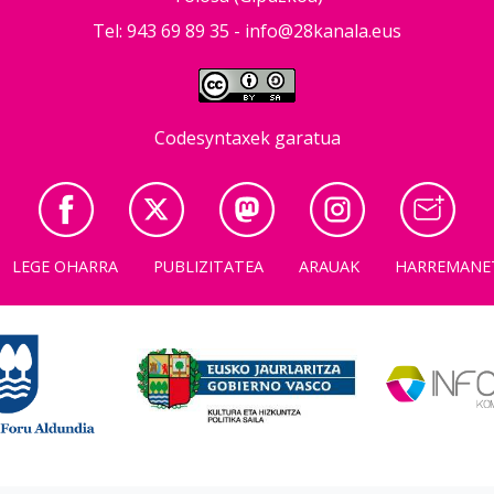
Tel: 943 69 89 35 -
info@28kanala.eus
Codesyntaxek garatua
LEGE OHARRA
PUBLIZITATEA
ARAUAK
HARREMANE