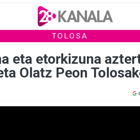
TOLOSA
na eta etorkizuna azte
eta Olatz Peon Tolosak