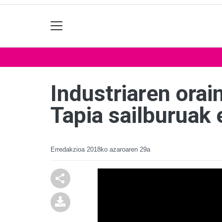
Industriaren orai
Tapia sailburuak 
Erredakzioa
2018ko azaroaren 29a