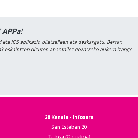
 APPa!
 eta iOS aplikazio bilatzailean eta deskargatu. Bertan
lak eskaintzen dizuten abantailez gozatzeko aukera izango
28 Kanala - Infosare
San Esteban 20
Tolosa (Gipuzkoa)