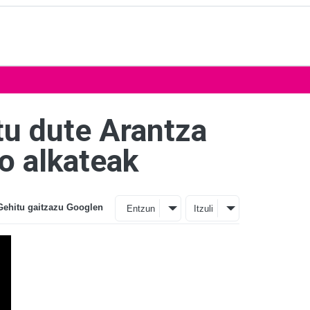
rtu dute Arantza
o alkateak
Gehitu gaitzazu Googlen
Entzun
Itzuli