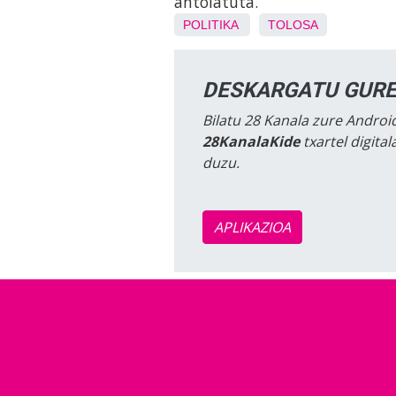
antolatuta.
POLITIKA
TOLOSA
DESKARGATU GURE
Bilatu 28 Kanala zure Android
28KanalaKide
txartel digita
duzu.
APLIKAZIOA