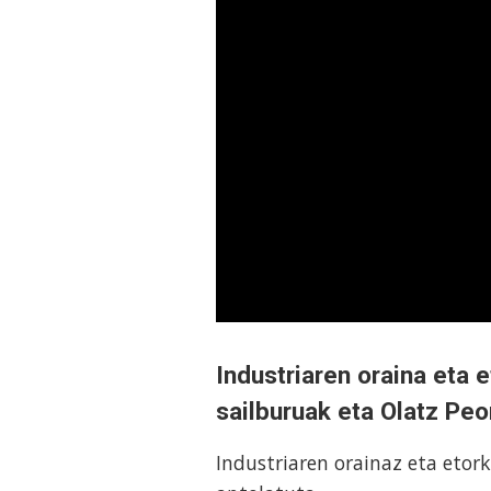
Industriaren oraina eta 
sailburuak eta Olatz Pe
Industriaren orainaz eta etor