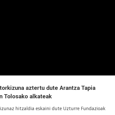
etorkizuna aztertu dute Arantza Tapia
on Tolosako alkateak
kizunaz hitzaldia eskaini dute Uzturre Fundazioak