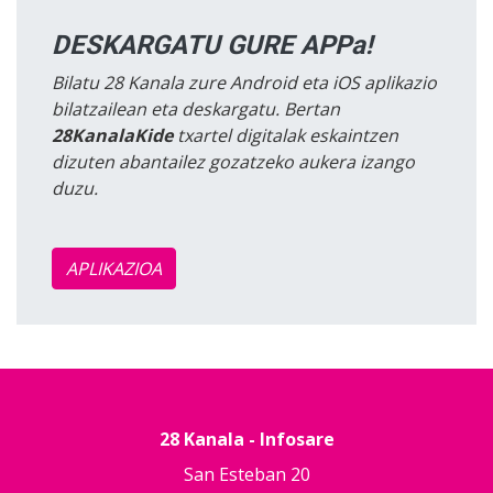
DESKARGATU GURE APPa!
Bilatu 28 Kanala zure Android eta iOS aplikazio
bilatzailean eta deskargatu. Bertan
28KanalaKide
txartel digitalak eskaintzen
dizuten abantailez gozatzeko aukera izango
duzu.
APLIKAZIOA
28 Kanala - Infosare
San Esteban 20