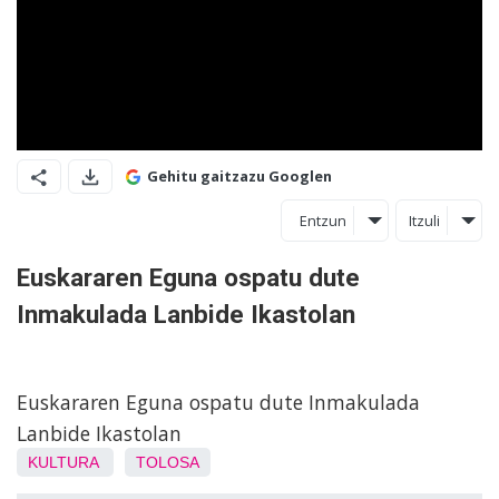
Gehitu gaitzazu Googlen
Entzun
Itzuli
Euskararen Eguna ospatu dute
Inmakulada Lanbide Ikastolan
Euskararen Eguna ospatu dute Inmakulada
Lanbide Ikastolan
KULTURA
TOLOSA