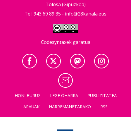
Tolosa (Gipuzkoa)
Tel: 943 69 89 35 -
info@28kanala.eus
Codesyntaxek garatua
HONI BURUZ
LEGE OHARRA
PUBLIZITATEA
ARAUAK
HARREMANETARAKO
RSS