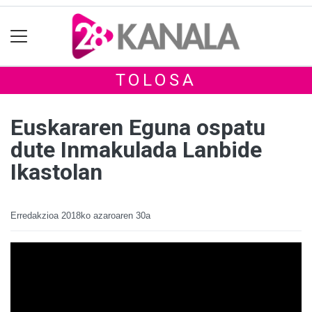
TOLOSA
Euskararen Eguna ospatu
dute Inmakulada Lanbide
Ikastolan
Erredakzioa
2018ko azaroaren 30a