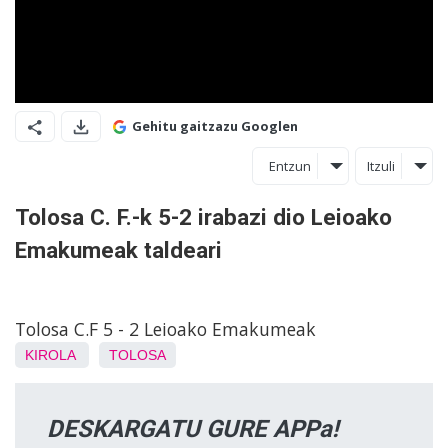
Gehitu gaitzazu Googlen
Entzun
Itzuli
Tolosa C. F.-k 5-2 irabazi dio Leioako
Emakumeak taldeari
Tolosa C.F 5 - 2 Leioako Emakumeak
KIROLA
TOLOSA
DESKARGATU GURE APPa!