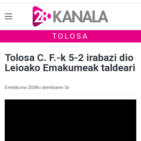
TOLOSA
Tolosa C. F.-k 5-2 irabazi dio
Leioako Emakumeak taldeari
Erredakzioa
2018ko abenduaren 3a