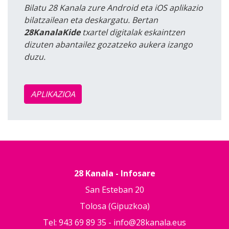
Bilatu 28 Kanala zure Android eta iOS aplikazio
bilatzailean eta deskargatu. Bertan
28KanalaKide
txartel digitalak eskaintzen
dizuten abantailez gozatzeko aukera izango
duzu.
APLIKAZIOA
28 Kanala - Infosare
San Esteban 20
Tolosa (Gipuzkoa)
Tel: 943 69 89 35 -
info@28kanala.eus