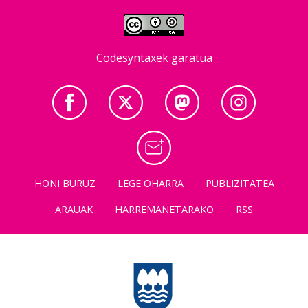
Codesyntaxek garatua
HONI BURUZ
LEGE OHARRA
PUBLIZITATEA
ARAUAK
HARREMANETARAKO
RSS