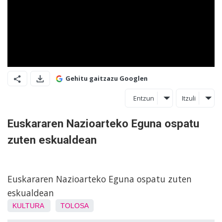
Gehitu gaitzazu Googlen
Entzun
Itzuli
Euskararen Nazioarteko Eguna ospatu
zuten eskualdean
Euskararen Nazioarteko Eguna ospatu zuten
eskualdean
KULTURA
TOLOSA