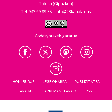
Tolosa (Gipuzkoa)
Tel: 943 69 89 35 -
info@28kanala.eus
Codesyntaxek garatua
HONI BURUZ
LEGE OHARRA
PUBLIZITATEA
ARAUAK
HARREMANETARAKO
RSS