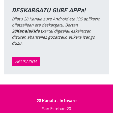
DESKARGATU GURE APPa!
Bilatu 28 Kanala zure Android eta iOS aplikazio
bilatzailean eta deskargatu. Bertan
28KanalaKide
txartel digitalak eskaintzen
dizuten abantailez gozatzeko aukera izango
duzu.
APLIKAZIOA
28 Kanala - Infosare
San Esteban 20