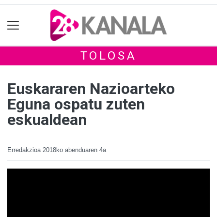
TOLOSA
Euskararen Nazioarteko
Eguna ospatu zuten
eskualdean
Erredakzioa
2018ko abenduaren 4a