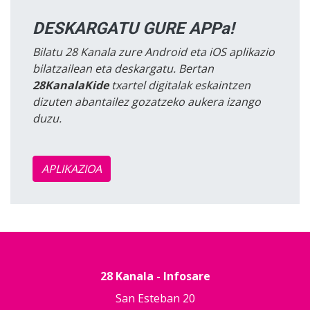
DESKARGATU GURE APPa!
Bilatu 28 Kanala zure Android eta iOS aplikazio
bilatzailean eta deskargatu. Bertan
28KanalaKide
txartel digitalak eskaintzen
dizuten abantailez gozatzeko aukera izango
duzu.
APLIKAZIOA
28 Kanala - Infosare
San Esteban 20