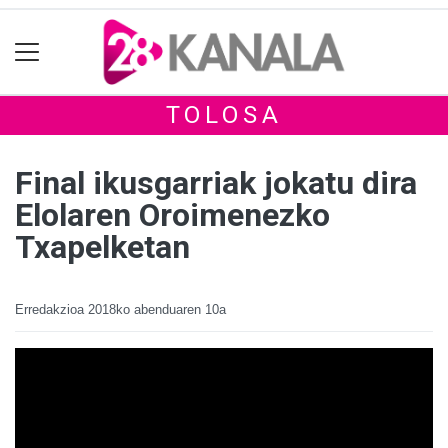
TOLOSA
Final ikusgarriak jokatu dira
Elolaren Oroimenezko
Txapelketan
Erredakzioa
2018ko abenduaren 10a