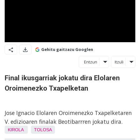
Gehitu gaitzazu Googlen
Entzun
Itzuli
Final ikusgarriak jokatu dira Elolaren
Oroimenezko Txapelketan
Jose Ignacio Elolaren Oroimenezko Txapelketaren
V. edizioaren finalak Beotibarrren jokatu dira.
KIROLA
TOLOSA