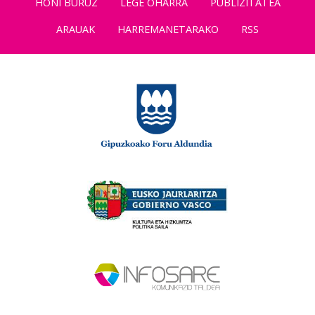
HONI BURUZ
LEGE OHARRA
PUBLIZITATEA
ARAUAK
HARREMANETARAKO
RSS