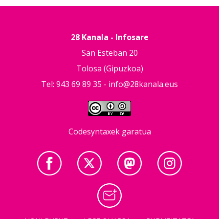
28 Kanala - Infosare
San Esteban 20
Tolosa (Gipuzkoa)
Tel: 943 69 89 35 -
info@28kanala.eus
Codesyntaxek garatua