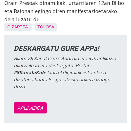
Orain Presoak dinamikak, urtarrilaren 12an Bilbo
eta Baionan egingo diren manifestazioetarako
deia luzatu du
GIZARTEA
TOLOSA
DESKARGATU GURE APPa!
Bilatu 28 Kanala zure Android eta iOS aplikazio
bilatzailean eta deskargatu. Bertan
28KanalaKide
txartel digitalak eskaintzen
dizuten abantailez gozatzeko aukera izango
duzu.
APLIKAZIOA