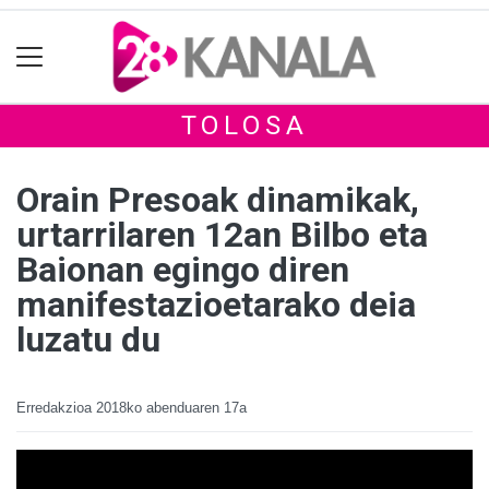
TOLOSA
Orain Presoak dinamikak,
urtarrilaren 12an Bilbo eta
Baionan egingo diren
manifestazioetarako deia
luzatu du
Erredakzioa
2018ko abenduaren 17a