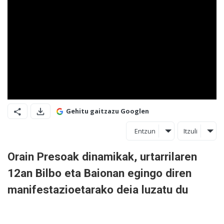
Gehitu gaitzazu Googlen
Entzun
Itzuli
Orain Presoak dinamikak, urtarrilaren
12an Bilbo eta Baionan egingo diren
manifestazioetarako deia luzatu du