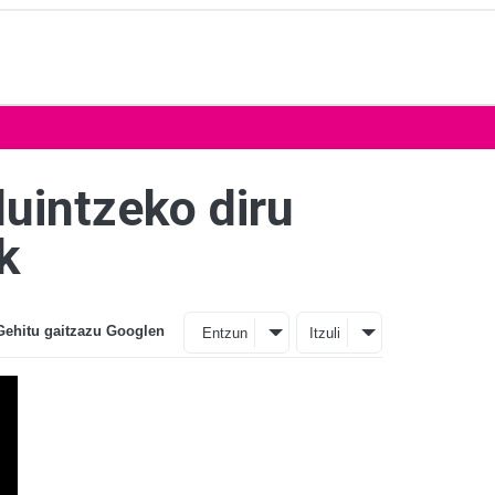
duintzeko diru
k
Gehitu gaitzazu Googlen
Entzun
Itzuli