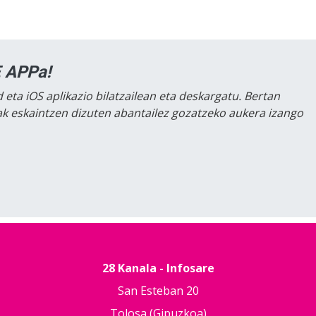
 APPa!
 eta iOS aplikazio bilatzailean eta deskargatu. Bertan
lak eskaintzen dizuten abantailez gozatzeko aukera izango
28 Kanala - Infosare
San Esteban 20
Tolosa (Gipuzkoa)