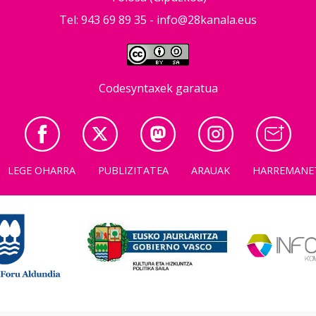
Tel: 943 69 89 35 -
info@28kanala.eus
Codesyntaxek garatua
LEGE OHARRA
PUBLIZITATEA
ARAUAK
HARREMANE