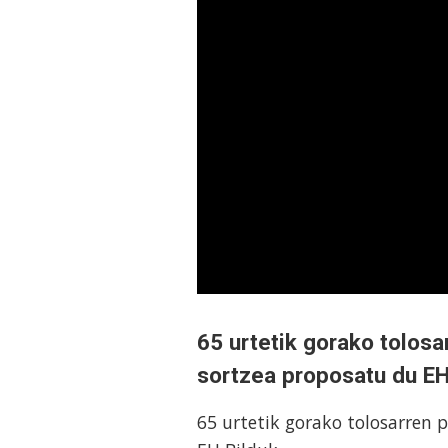
65 urtetik gorako tolosa
sortzea proposatu du EH
65 urtetik gorako tolosarren 