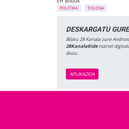
EH Bilduk
POLITIKA
TOLOSA
DESKARGATU GURE
Bilatu 28 Kanala zure Android
28KanalaKide
txartel digita
duzu.
APLIKAZIOA