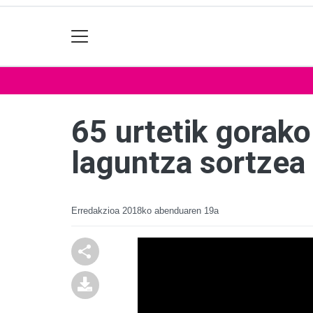
65 urtetik gorako
laguntza sortzea
Erredakzioa
2018ko abenduaren 19a