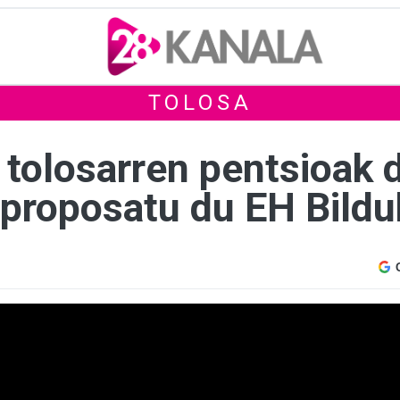
TOLOSA
 tolosarren pentsioak 
 proposatu du EH Bildu