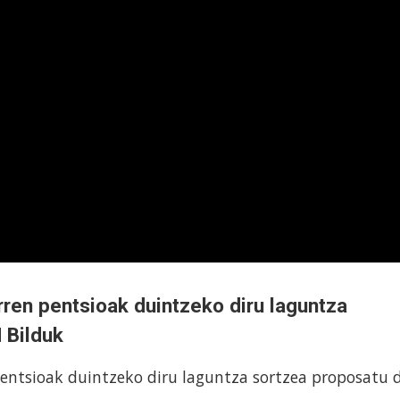
rren pentsioak duintzeko diru laguntza
 Bilduk
pentsioak duintzeko diru laguntza sortzea proposatu 