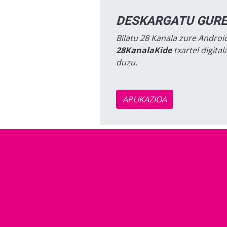
DESKARGATU GURE
Bilatu 28 Kanala zure Android
28KanalaKide
txartel digita
duzu.
APLIKAZIOA