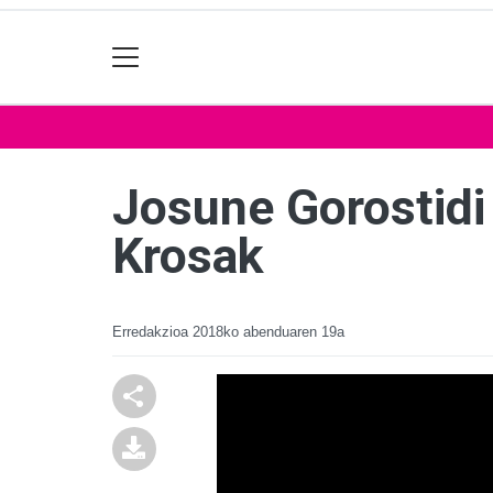
Josune Gorostidi
Krosak
Erredakzioa
2018ko abenduaren 19a