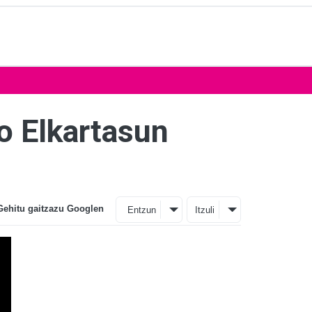
o Elkartasun
Gehitu gaitzazu Googlen
Entzun
Itzuli