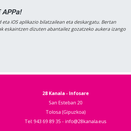
 APPa!
 eta iOS aplikazio bilatzailean eta deskargatu. Bertan
lak eskaintzen dizuten abantailez gozatzeko aukera izango
28 Kanala - Infosare
San Esteban 20
Tolosa (Gipuzkoa)
Tel: 943 69 89 35 -
info@28kanala.eus