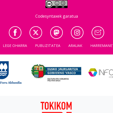
Codesyntaxek garatua
LEGE OHARRA
PUBLIZITATEA
ARAUAK
HARREMANE