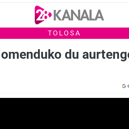
TOLOSA
 omenduko du aurteng