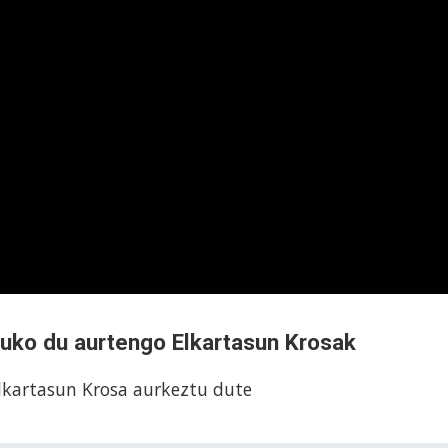
uko du aurtengo Elkartasun Krosak
lkartasun Krosa aurkeztu dute