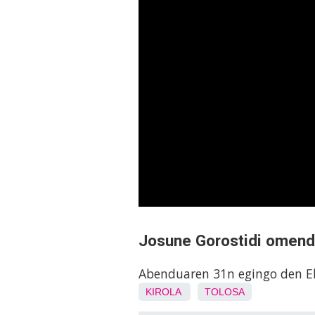
Josune Gorostidi omend
Abenduaren 31n egingo den E
KIROLA
TOLOSA