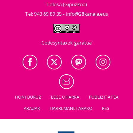
Tolosa (Gipuzkoa)
Tel: 943 69 89 35 -
info@28kanala.eus
Codesyntaxek garatua
HONI BURUZ
LEGE OHARRA
PUBLIZITATEA
ARAUAK
HARREMANETARAKO
RSS