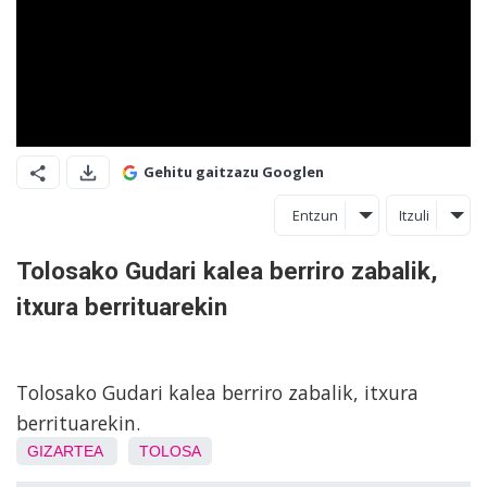
Gehitu gaitzazu Googlen
Entzun
Itzuli
Tolosako Gudari kalea berriro zabalik,
itxura berrituarekin
Tolosako Gudari kalea berriro zabalik, itxura
berrituarekin.
GIZARTEA
TOLOSA