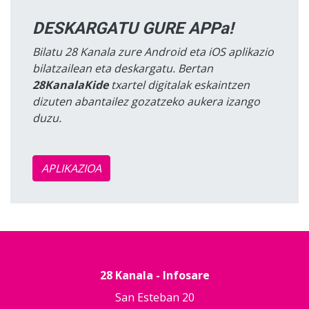
DESKARGATU GURE APPa!
Bilatu 28 Kanala zure Android eta iOS aplikazio
bilatzailean eta deskargatu. Bertan
28KanalaKide
txartel digitalak eskaintzen
dizuten abantailez gozatzeko aukera izango
duzu.
APLIKAZIOA
28 Kanala - Infosare
San Esteban 20