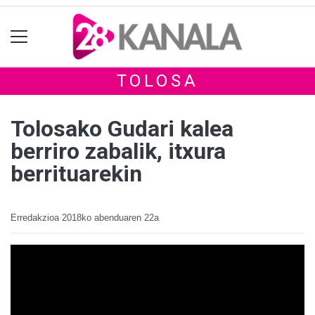
TOLOSA
Tolosako Gudari kalea
berriro zabalik, itxura
berrituarekin
Erredakzioa
2018ko abenduaren 22a