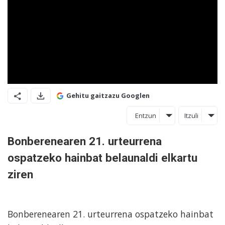
Gehitu gaitzazu Googlen
Entzun
Itzuli
Bonberenearen 21. urteurrena
ospatzeko hainbat belaunaldi elkartu
ziren
Bonberenearen 21. urteurrena ospatzeko hainbat