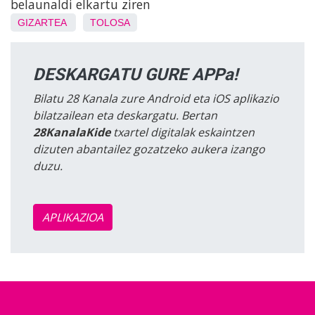
belaunaldi elkartu ziren
GIZARTEA
TOLOSA
DESKARGATU GURE APPa!
Bilatu 28 Kanala zure Android eta iOS aplikazio
bilatzailean eta deskargatu. Bertan
28KanalaKide
txartel digitalak eskaintzen
dizuten abantailez gozatzeko aukera izango
duzu.
APLIKAZIOA