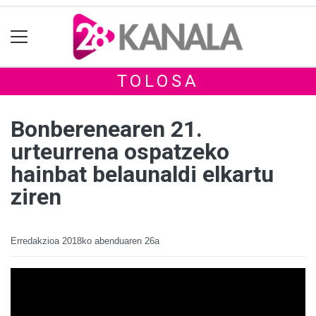
TOLOSA
Bonberenearen 21.
urteurrena ospatzeko
hainbat belaunaldi elkartu
ziren
Erredakzioa
2018ko abenduaren 26a