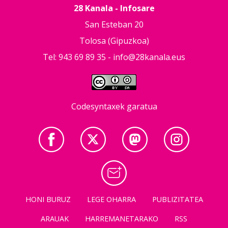
28 Kanala - Infosare
San Esteban 20
Tolosa (Gipuzkoa)
Tel: 943 69 89 35 -
info@28kanala.eus
Codesyntaxek garatua
HONI BURUZ
LEGE OHARRA
PUBLIZITATEA
ARAUAK
HARREMANETARAKO
RSS