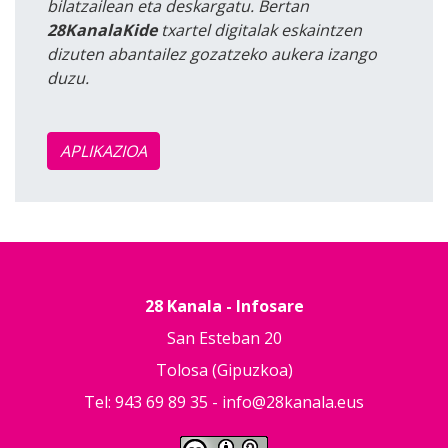
bilatzailean eta deskargatu. Bertan
28KanalaKide
txartel digitalak eskaintzen
dizuten abantailez gozatzeko aukera izango
duzu.
APLIKAZIOA
28 Kanala - Infosare
San Esteban 20
Tolosa (Gipuzkoa)
Tel: 943 69 89 35 -
info@28kanala.eus