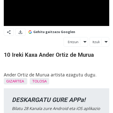
Gehitu gaitzazu Googlen
Entzun
Itzuli
10 Ireki Kaxa Ander Ortiz de Murua
Ander Ortiz de Murua artista ezagutu dugu.
GIZARTEA
TOLOSA
DESKARGATU GURE APPa!
Bilatu 28 Kanala zure Android eta iOS aplikazio