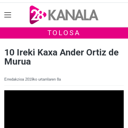
TOLOSA
10 Ireki Kaxa Ander Ortiz de
Murua
Erredakzioa
2019ko urtarrilaren 8a