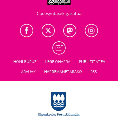
Codesyntaxek garatua
HONI BURUZ
LEGE OHARRA
PUBLIZITATEA
ARAUAK
HARREMANETARAKO
RSS