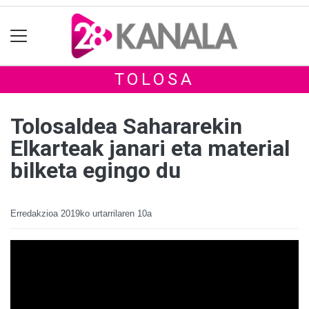
TOLOSA
Tolosaldea Sahararekin
Elkarteak janari eta material
bilketa egingo du
Erredakzioa
2019ko urtarrilaren 10a