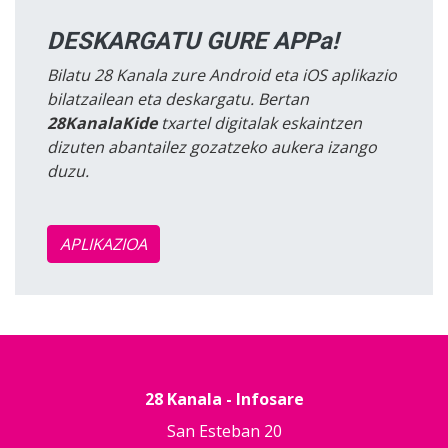
DESKARGATU GURE APPa!
Bilatu 28 Kanala zure Android eta iOS aplikazio
bilatzailean eta deskargatu. Bertan
28KanalaKide
txartel digitalak eskaintzen
dizuten abantailez gozatzeko aukera izango
duzu.
APLIKAZIOA
28 Kanala - Infosare
San Esteban 20