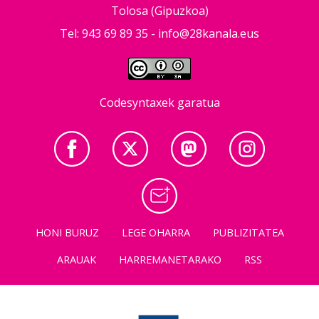
Tolosa (Gipuzkoa)
Tel: 943 69 89 35 -
info@28kanala.eus
Codesyntaxek garatua
HONI BURUZ
LEGE OHARRA
PUBLIZITATEA
ARAUAK
HARREMANETARAKO
RSS