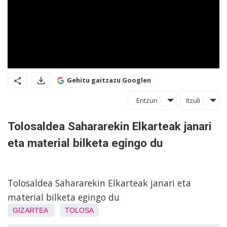
Gehitu gaitzazu Googlen
Entzun
Itzuli
Tolosaldea Sahararekin Elkarteak janari
eta material bilketa egingo du
Tolosaldea Sahararekin Elkarteak janari eta
material bilketa egingo du
GIZARTEA
TOLOSA