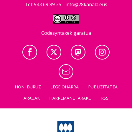
Tel: 943 69 89 35 -
info@28kanala.eus
Codesyntaxek garatua
HONI BURUZ
LEGE OHARRA
PUBLIZITATEA
ARAUAK
HARREMANETARAKO
RSS