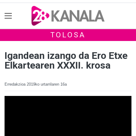
TOLOSA
Igandean izango da Ero Etxe
Elkartearen XXXII. krosa
Erredakzioa
2019ko urtarrilaren 16a