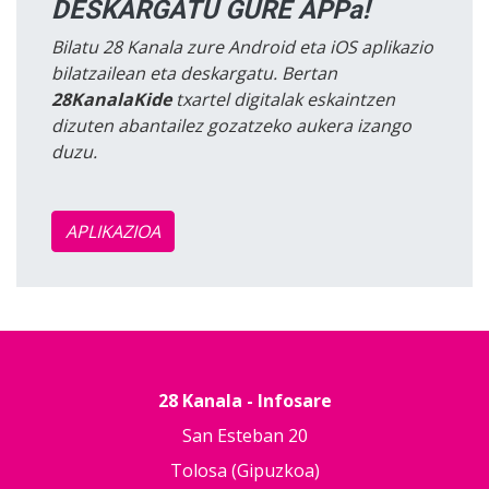
DESKARGATU GURE APPa!
Bilatu 28 Kanala zure Android eta iOS aplikazio
bilatzailean eta deskargatu. Bertan
28KanalaKide
txartel digitalak eskaintzen
dizuten abantailez gozatzeko aukera izango
duzu.
APLIKAZIOA
28 Kanala - Infosare
San Esteban 20
Tolosa (Gipuzkoa)