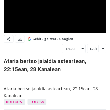
Gehitu gaitzazu Googlen
Entzun
Itzuli
Ataria bertso jaialdia asteartean,
22:15ean, 28 Kanalean
Ataria bertso jaialdia asteartean, 22:15ean, 28
Kanalean
KULTURA
TOLOSA