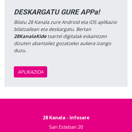
DESKARGATU GURE APPa!
Bilatu 28 Kanala zure Android eta iOS aplikazio
bilatzailean eta deskargatu. Bertan
28KanalaKide
txartel digitalak eskaintzen
dizuten abantailez gozatzeko aukera izango
duzu.
APLIKAZIOA
28 Kanala - Infosare
San Esteban 20