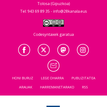
Tolosa (Gipuzkoa)
Tel: 943 69 89 35 -
info@28kanala.eus
Codesyntaxek garatua
HONI BURUZ
LEGE OHARRA
PUBLIZITATEA
ARAUAK
HARREMANETARAKO
RSS