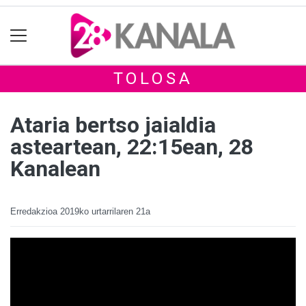
TOLOSA
Ataria bertso jaialdia
asteartean, 22:15ean, 28
Kanalean
Erredakzioa
2019ko urtarrilaren 21a