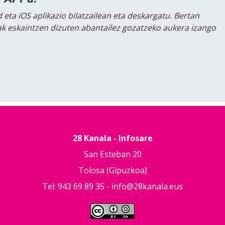
 eta iOS aplikazio bilatzailean eta deskargatu. Bertan
lak eskaintzen dizuten abantailez gozatzeko aukera izango
28 Kanala - Infosare
San Esteban 20
Tolosa (Gipuzkoa)
Tel: 943 69 89 35 -
info@28kanala.eus