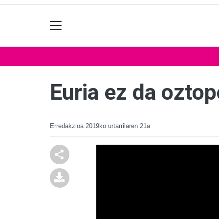
Euria ez da oztop
Erredakzioa
2019ko urtarrilaren 21a