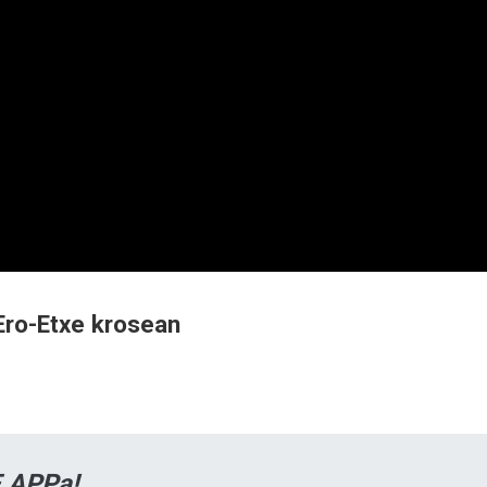
Ero-Etxe krosean
 APPa!