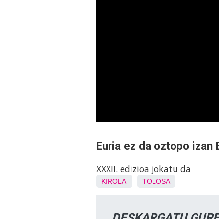
Euria ez da oztopo izan 
XXXII. edizioa jokatu da
KIROLA
TOLOSA
DESKARGATU GURE