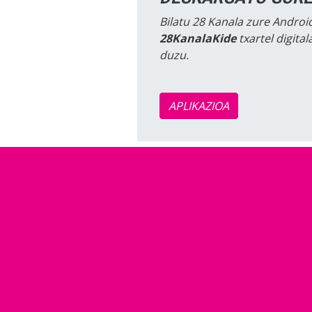
Bilatu 28 Kanala zure Android
28KanalaKide
txartel digita
duzu.
APLIKAZIOA