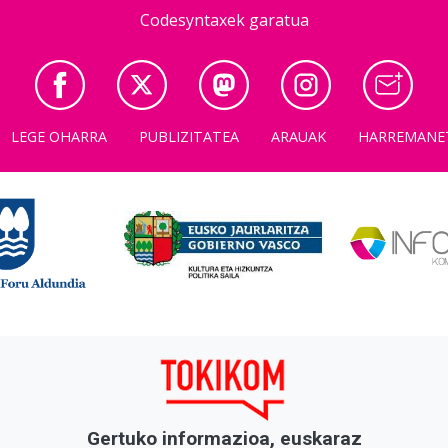
Codesyntaxek garatua
LEGE OHARRA
PUBLIZITATEA
ARAUAK
HARREMANE
Gertuko informazioa, euskaraz