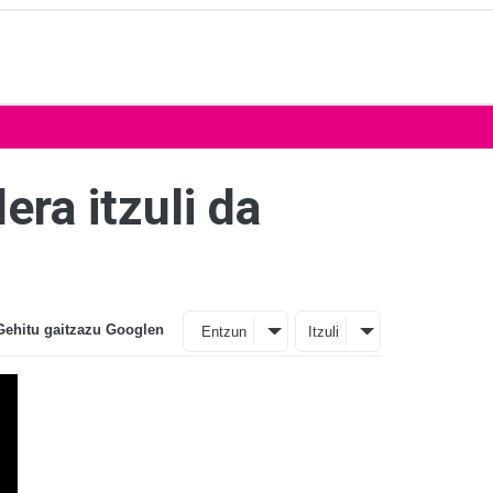
era itzuli da
Gehitu gaitzazu Googlen
Entzun
Itzuli