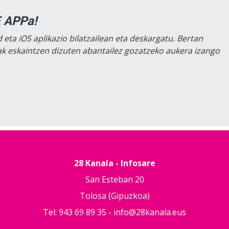
 APPa!
 eta iOS aplikazio bilatzailean eta deskargatu. Bertan
lak eskaintzen dizuten abantailez gozatzeko aukera izango
28 Kanala - Infosare
San Esteban 20
Tolosa (Gipuzkoa)
Tel: 943 69 89 35 -
info@28kanala.eus