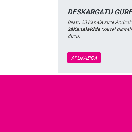
DESKARGATU GURE
Bilatu 28 Kanala zure Android
28KanalaKide
txartel digita
duzu.
APLIKAZIOA