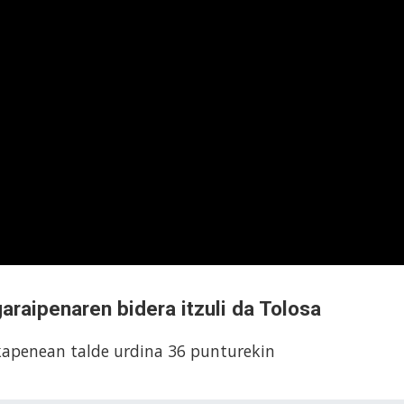
garaipenaren bidera itzuli da Tolosa
kapenean talde urdina 36 punturekin