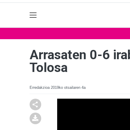
Arrasaten 0-6 ira
Tolosa
Erredakzioa
2019ko otsailaren 4a