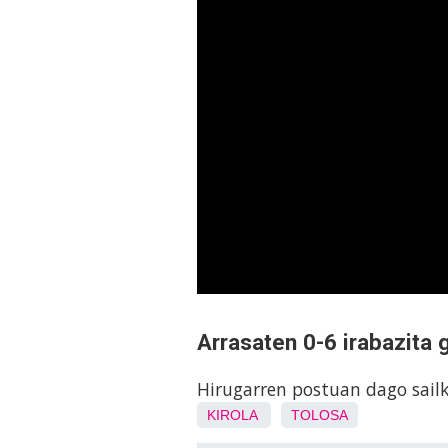
Arrasaten 0-6 irabazita 
Hirugarren postuan dago sail
KIROLA
TOLOSA