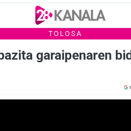
TOLOSA
bazita garaipenaren bid