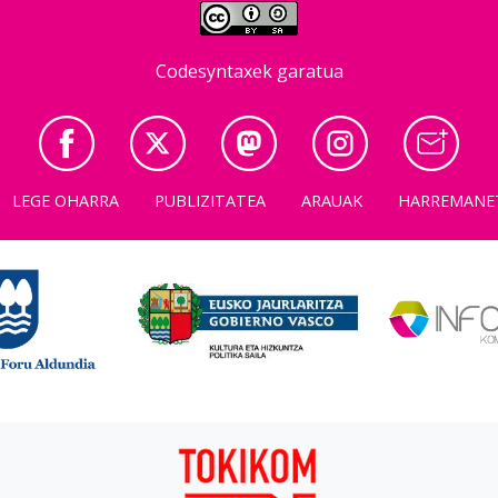
Codesyntaxek garatua
LEGE OHARRA
PUBLIZITATEA
ARAUAK
HARREMANE